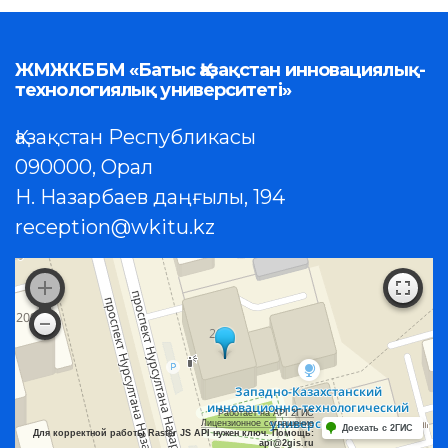
ЖМЖКББМ «Батыс Қазақстан инновациялық-
технологиялық университеті»
Қазақстан Республикасы
090000, Орал
Н. Назарбаев даңғылы, 194
reception@wkitu.kz
Работает на API 2ГИС
Лицензионное соглашение
Доехать с 2ГИС
Для корректной работы Raster JS API нужен ключ. Помощь:
api@2gis.ru