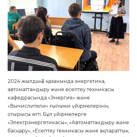
2024 жылдың 3 қазанында энергетика,
автоматтандыру және есептеу техникасы
кафедрасында «Энергия» және
«Вычислители» ғылыми үйірмелерінің
отырысы өтті. Бұл үйірмелерге
«Электрэнергетикасы», «Автоматтандыру және
басқару», «Есептеу техникасы және ақпараттық