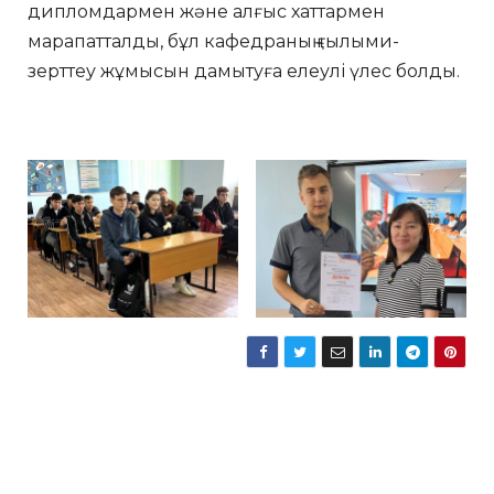
дипломдармен және алғыс хаттармен
марапатталды, бұл кафедраның ғылыми-
зерттеу жұмысын дамытуға елеулі үлес болды.