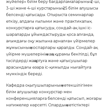
жүйелер» білім беру бағдарламаларының 2-ші,
3-ші және 4-ші курстарының 25 білім алушысы
белсенді қатысады. Отырыста семинарлар
өткізу, алдағы ғылыми және практикалық
конкурстарға қатысуды, сондай-ақ ішкі іс-
шараларды ұйымдастыруды қоса алғанда,
ағымдағы оқу жылына арналған үйірмелер
жұмысының жоспарлары қаралды. Сондай-ақ
үйірме мүшелерінің жаңа құрамы бекітілді, бұл
тәсілдерді жаңартуға және қатысушылар
арасындағы өзара іс-қимылды нығайтуға
мүмкіндік береді.
Кафедра оқытушыларының жетекшілігімен
білім алушылар конкурстар мен
конференцияларға белсенді қатысып, жоғары
нәтижелер көрсетті. Олардың жетістіктері