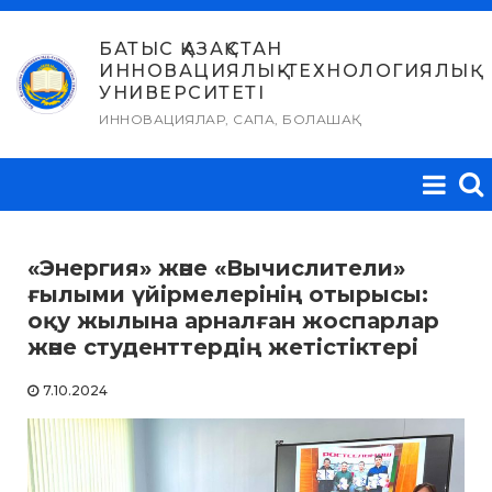
Skip
to
БАТЫС ҚАЗАҚСТАН
ИННОВАЦИЯЛЫҚ-ТЕХНОЛОГИЯЛЫҚ
content
УНИВЕРСИТЕТІ
ИННОВАЦИЯЛАР, САПА, БОЛАШАҚ
«Энергия» және «Вычислители»
ғылыми үйірмелерінің отырысы:
оқу жылына арналған жоспарлар
және студенттердің жетістіктері
7.10.2024