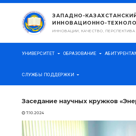
Перейти
к
ЗАПАДНО-КАЗАХСТАНСКИ
содержимому
ИННОВАЦИОННО-ТЕХНОЛО
ИННОВАЦИИ, КАЧЕСТВО, ПЕРСПЕКТИВА
УНИВЕРСИТЕТ
ОБРАЗОВАНИЕ
АБИТУРЕНТ
СЛУЖБЫ ПОДДЕРЖКИ
Заседание научных кружков «Эне
7.10.2024