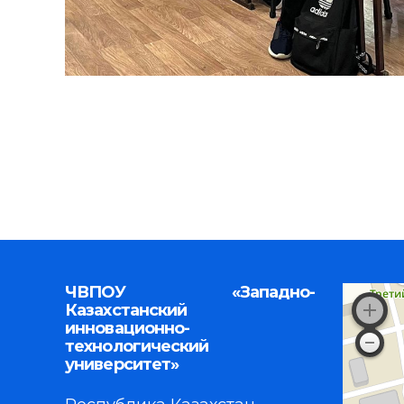
ЧВПОУ «Западно-
Казахстанский
инновационно-
технологический
университет»