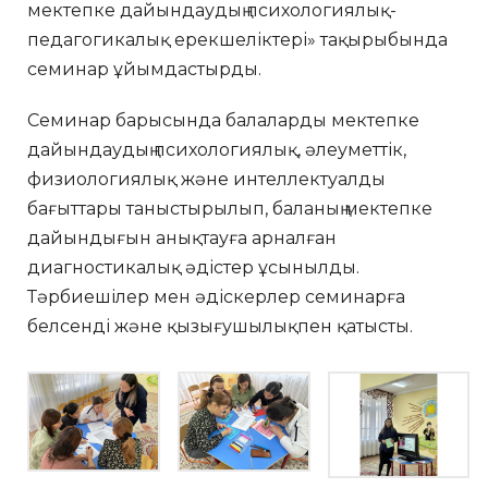
мектепке дайындаудың психологиялық-
педагогикалық ерекшеліктері» тақырыбында
семинар ұйымдастырды.
Семинар барысында балаларды мектепке
дайындаудың психологиялық, әлеуметтік,
физиологиялық және интеллектуалды
бағыттары таныстырылып, баланың мектепке
дайындығын анықтауға арналған
диагностикалық әдістер ұсынылды.
Тәрбиешілер мен әдіскерлер семинарға
белсенді және қызығушылықпен қатысты.