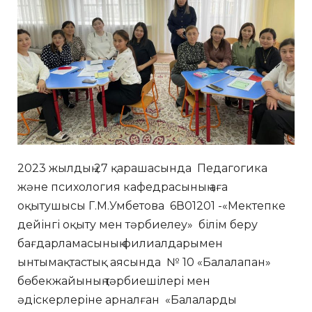
2023 жылдың 27 қарашасында Педагогика
және психология кафедрасының аға
оқытушысы Г.М.Умбетова 6В01201 -«Мектепке
дейінгі оқыту мен тәрбиелеу» білім беру
бағдарламасының филиалдарымен
ынтымақтастық аясында № 10 «Балалапан»
бөбекжайының тәрбиешілері мен
әдіскерлеріне арналған «Балаларды