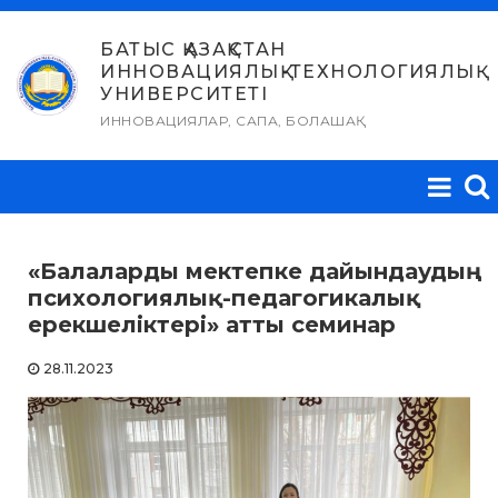
Skip
to
БАТЫС ҚАЗАҚСТАН
ИННОВАЦИЯЛЫҚ-ТЕХНОЛОГИЯЛЫҚ
content
УНИВЕРСИТЕТІ
ИННОВАЦИЯЛАР, САПА, БОЛАШАҚ
«Балаларды мектепке дайындаудың
психологиялық-педагогикалық
ерекшеліктері» атты семинар
28.11.2023