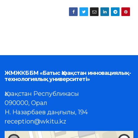
ЖМЖКББМ «Батыс Қазақстан инновациялық-
технологиялық университеті»
Қазақстан Республикасы
090000, Орал
Н. Назарбаев даңғылы, 194
reception@wkitu.kz