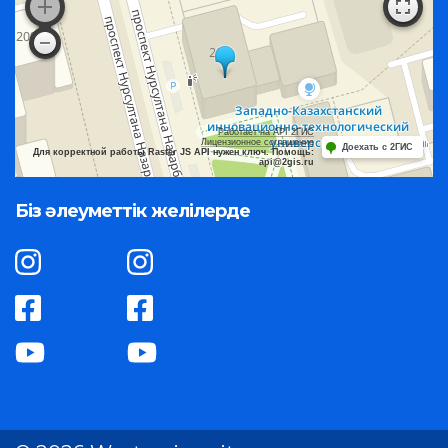
Работает на API 2ГИС
Лицензионное соглашение
Доехать с 2ГИС
Для корректной работы Raster JS API нужен ключ. Помощь:
api@2gis.ru
Біз әлеуметтік желілерде