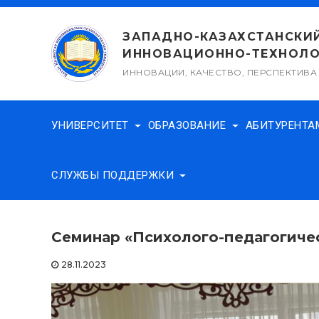
Перейти
к
ЗАПАДНО-КАЗАХСТАНСКИ
содержимому
ИННОВАЦИОННО-ТЕХНОЛО
ИННОВАЦИИ, КАЧЕСТВО, ПЕРСПЕКТИВА
УНИВЕРСИТЕТ
ОБРАЗОВАНИЕ
АБИТУРЕНТ
СЛУЖБЫ ПОДДЕРЖКИ
Семинар «Психолого-педагогиче
28.11.2023