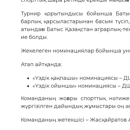
спорттық шара ретінде ерекше маңызға
Турнир қорытындысы бойынша Батыс 
барлық қарсыластарынан басым түсіп
атындағы Батыс Қазақстан аграрлық-те
ие болды.
Жекелеген номинациялар бойынша униве
Атап айтқанда:
«Үздік қақпашы» номинациясы – Д
«Үздік ойыншы» номинациясы – ДШж
Команданың жоғары спорттық нәтижег
жүргізілген дайындық жұмыстары оң әсе
Команданың жетекшісі – Жасқайратов 