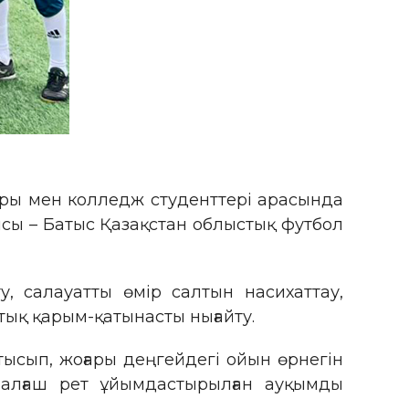
ары мен колледж студенттері арасында
сы – Батыс Қазақстан облыстық футбол
, салауатты өмір салтын насихаттау,
ық қарым-қатынасты нығайту.
ысып, жоғары деңгейдегі ойын өрнегін
а алғаш рет ұйымдастырылған ауқымды