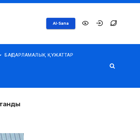
AI-Sana
БАҒДАРЛАМАЛЫҚ ҚҰЖАТТАР
атанды