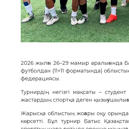
2026 жылғы 26–29 мамыр аралығында Б
футболдан (11×11 форматында) облыст
федерациясы.
Турнирдің негізгі мақсаты – студен
жастардың спортқа деген қызығушылығы
Жарысқа облыстың жоғары оқу орындар
көрсетті. Бұл турнир Батыс Қазақст