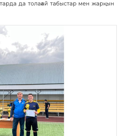
арда да толағай табыстар мен жарқын