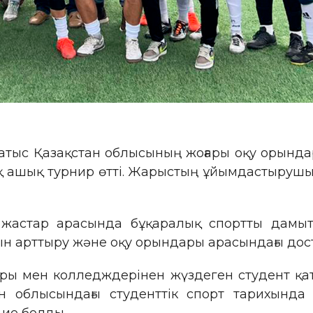
атыс Қазақстан облысының жоғары оқу орынд
ық ашық турнир өтті. Жарыстың ұйымдастырушы
т жастар арасында бұқаралық спортты дамыту
н арттыру және оқу орындары арасындағы дост
ы мен колледждерінен жүздеген студент қат
ан облысындағы студенттік спорт тарихынд