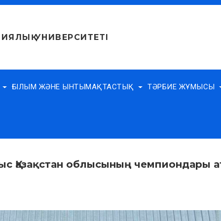
ИЯЛЫҚ УНИВЕРСИТЕТІ
Е
ҒЫЛЫМ ЖӘНЕ ЫНТЫМАҚТАСТЫҚ
ТӘРБИЕ ЖҰМЫСЫ
тыс Қазақстан облысының чемпиондары 