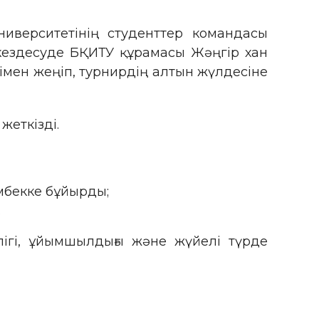
иверситетінің студенттер командасы
кездесуде БҚИТУ құрамасы Жәңгір хан
імен жеңіп, турнирдің алтын жүлдесіне
еткізді.
мбекке бұйырды;
.
лігі, ұйымшылдығы және жүйелі түрде