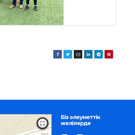
Біз әлеуметтік
желілерде