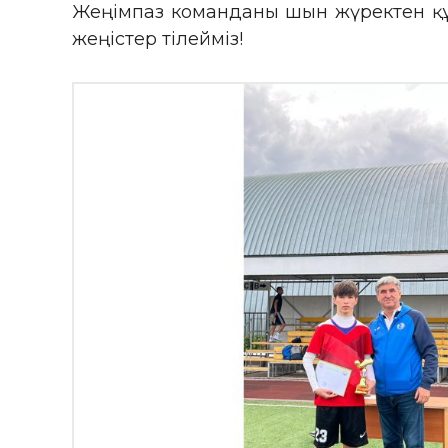
Жеңімпаз команданы шын жүректен құ
жеңістер тілейміз!