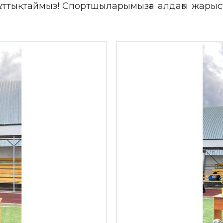
ттықтаймыз! Спортшыларымызға алдағы жарыст