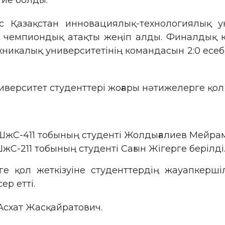
 ие болды.
Қазақстан инновациялық-технологиялық ун
, чемпиондық атақты жеңіп алды. Финалдық 
хникалық университетінің командасын 2:0 есеб
рситет студенттері жоғары нәтижелерге қол ж
ШжС-411 тобының студенті Жолдығалиев Мейра
С-211 тобының студенті Сағын Жігерге берілді
е қол жеткізуіне студенттердің жауапкерші
р етті.
Асхат Жасқайратович.