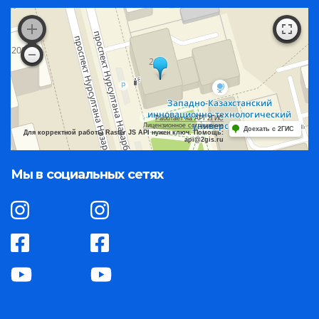
Работает на API 2ГИС
Лицензионное соглашение
Доехать с 2ГИС
Для корректной работы Raster JS API нужен ключ. Помощь:
api@2gis.ru
Мы в социальных сетях