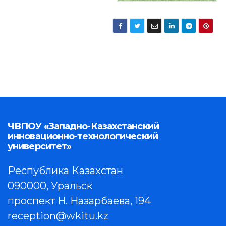
ЧВПОУ «Западно-Казахстанский
инновационно-технологический
университет»
Республика Казахстан
090000, Уральск
проспект Н. Назарбаева, 194
reception@wkitu.kz