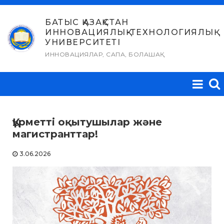
Skip
to
БАТЫС ҚАЗАҚСТАН
ИННОВАЦИЯЛЫҚ-ТЕХНОЛОГИЯЛЫҚ
content
УНИВЕРСИТЕТІ
ИННОВАЦИЯЛАР, САПА, БОЛАШАҚ
Құрметті оқытушылар және
магистранттар!
3.06.2026