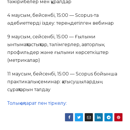
тәжірибелер мен құралдар
4 маусым, бейсенбі, 15:00 — Scopus-та
әдебиеттерді іздеу: тереңдетілген вебинар
9 маусым, сейсенбі, 15:00 — Ғылыми
ынтымақтастықтар, тәлімгерлер, авторлық
профильдер және ғылыми көрсеткіштер
(метрикалар)
11 маусым, бейсенбі, 15:00 — Scopus бойынша
практикалық семинар: қатысушылардың
сұрақтарын талдау
Толық ақпарат пен тіркелу: