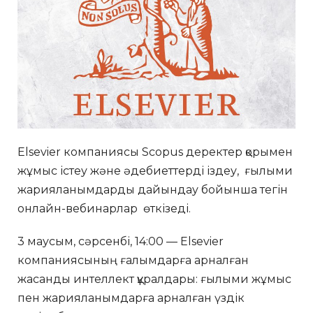
Elsevier компаниясы Scopus деректер қорымен
жұмыс істеу және әдебиеттерді іздеу, ғылыми
жарияланымдарды дайындау бойынша тегін
онлайн-вебинарлар өткізеді.
3 маусым, сәрсенбі, 14:00 — Elsevier
компаниясының ғалымдарға арналған
жасанды интеллект құралдары: ғылыми жұмыс
пен жарияланымдарға арналған үздік