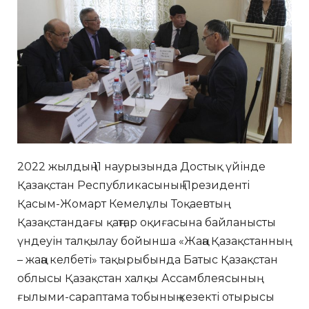
2022 жылдың 11 наурызында Достық үйінде
Қазақстан Республикасының Президенті
Қасым-Жомарт Кемелұлы Тоқаевтың
Қазақстандағы қаңтар оқиғасына байланысты
үндеуін талқылау бойынша «Жаңа Қазақстанның
– жаңа келбеті» тақырыбында Батыс Қазақстан
облысы Қазақстан халқы Ассамблеясының
ғылыми-сараптама тобының кезекті отырысы