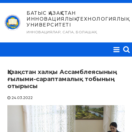
Skip
to
БАТЫС ҚАЗАҚСТАН
ИННОВАЦИЯЛЫҚ-ТЕХНОЛОГИЯЛЫҚ
content
УНИВЕРСИТЕТІ
ИННОВАЦИЯЛАР, САПА, БОЛАШАҚ
Қазақстан халқы Ассамблеясының
ғылыми-сараптамалық тобының
отырысы
24.03.2022