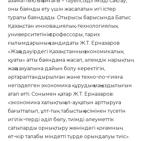
азаматтықтың айғағы – тәуелсіздігімізді сақтау,
оны баянды ету үшін жасалатын игі істер
туралы баяндады. Отырысы барысында Батыс
Қазақстан инновациялық-технологиялық
университетінің профессоры, тарих
ғылымдарының кандидаты Ж.Т. Ерназаров
«Жаңа дәуірдегі Қазақстанның экономикалық
қуаты» атты баяндама жасап, әлемдік нарықтың
жаңа ахуалына дайын болу керектігін,
әртараптандырылған және техно¬ло¬гияға
негізделген экономика құрудың маңыздылығын
атап өтті. Сонымен қатар Ж.Т. Ерназаров:
«экономика халықтың әл-ауқатын арттыруға
бағытталып, ұлт-тық табыстың өсімінен түсетін
игілік¬терді әділ бөлу, тиімді әлеуметтік
сатыларды орнықтыру жөніндегі қоғамның
өт¬кір талабы міндетті түрде орындалуы тиіс».