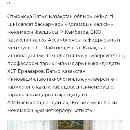
өтті.
Отырысқа Батыс Қазақстан облысы әкімдігі
ішкі саясат басқармасы «Қоғамдық келісім»
мекемесінің басшысы М.Қамбетов, БҚО
Қазақстан халқы Ассамблеясы кафедрасының
меңгерушісі Т.Т.Шайхиев, Батыс Қазақстан
инновациялық-технологиялық университетінің
профессоры, тарих ғылымдарының кандидаты
Ж.Т. Ерназаров, Батыс Қазақстан
инновациялық-технологиялық университеті
тарих және құқық кафедрасының меңгерушісі,
тарих ғылымдарының кандидаты
А.М.Балыкова, сондай-ақ «Қоғамдық келісім»
мекемесінің қызметкерлері қатысты.