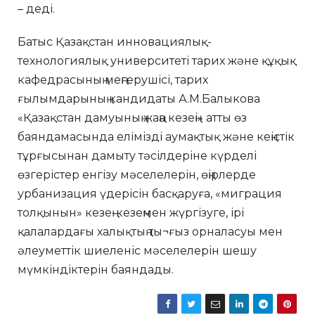
– деді.
Батыс Қазақстан инновациялық-
технологиялық университеті тарих және құқық
кафедрасының меңгерушісі, тарих
ғылымдарының кандидаты А.М.Балыкова
«Қазақстан дамуының жаңа кезеңі» атты өз
баяндамасында елімізді аумақтық және кеңістік
тұрғысынан дамыту тәсілдеріне күрделі
өзгерістер енгізу мәселелерін, өңірлерде
урбанизация үдерісін басқаруға, «миграция
толқынын» кезең-кезеңмен жүргізуге, ірі
қалалардағы халықтың ты¬ғыз орналасуы мен
әлеуметтік шиеленіс мәселелерін шешу
мүмкіндіктерін баяндады.