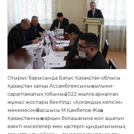
Отырыс барысында Батыс Қазақстан облысы
Қазақстан халқы Ассамблеясының ғылыми-
сараптамалық тобының 2022 жылға арналған
жұмыс жоспары бекітілді. «Қоғамдық келісім»
мекемесінің басшысы М.Қамбетов Жаңа
Қазақстанның жарқын болашағына жол ашатын
өзекті мәселелер мен қастерлі құндылығымыз,