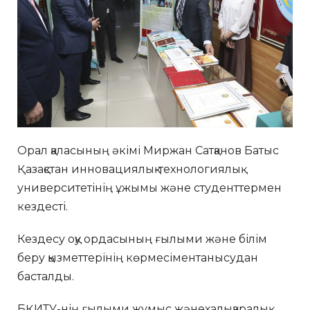
Орал қаласының әкімі Миржан Сатқанов Батыс
Қазақстан инновациялық-технологиялық
университетінің ұжымы және студенттермен
кездесті.
Кездесу оқу ордасының ғылыми және білім
беру қызметтерінің көрмесіментанысудан
басталды.
БҚИТУ-нің ғылыми жұмыс жәнехалықаралық