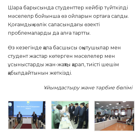
Шара барысында студенттер кейбір түйткілді
мәселелр бойынша өз ойларын ортаға салды.
Қоғамдық көлік саласындағы өзекті
проблемаларды да алға тартты.
Өз кезегінде қала басшысы оқытушылар мен
студент жастар көтерген мәселелер мен
ұсыныстарды жан-жақты қарап, тиісті шешім
қабылдайтынын жеткізді.
Ұйымдастыру және тәрбие бөлімі