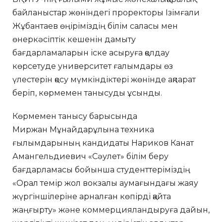
байланыстар жөніндегі проректоры Ізімғали
Жұбантаев өңіріміздің білім саласы мен
өнеркәсіптік кешенін дамыту
бағдарламаларын іске асыруға қолдау
көрсетуде университет ғалымдары өз
үлестерін қосу мүмкіндіктері жөнінде ақпарат
беріп, көрмемен танысуды ұсынды.
Көрмемен танысу барысында
Миржан Мұнайдарұлына техника
ғылымдарының кандидаты Нариков Канат
Амангельдиевич «Сәулет» білім беру
бағдарламасы бойынша студенттеріміздің
«Орал темір жол вокзалы аумағындағы жаяу
жүргіншілеріне арналған көпірді қайта
жаңғырту» және коммерцияландыруға дайын,