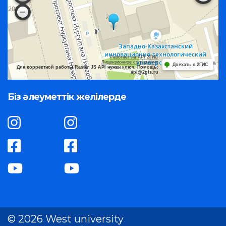
Работает на API 2ГИС
Лицензионное соглашение
Доехать с 2ГИС
Для корректной работы Raster JS API нужен ключ. Помощь:
api@2gis.ru
Біз әлеуметтік желілерде
© 2026 West university