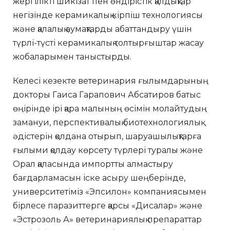
жергілікті шикізат пен өндірістік қалдықтар
негізінде керамикалық кірпіш технологиясы
және қалалық аумақтарды абаттандыру үшін
түрлі-түсті керамикалық толтырғыштар жасау
жобаларымен таныстырды.
Келесі кезекте ветеринария ғылымдарының
докторы Гаиса Гарапович Абсатиров батыс
өңірінде ірі қара малының өсімін молайтудың
замануи, перспективалық биотехнологиялық
әдістерін қолдана отырып, шаруашылықтарға
ғылыми қолдау көрсету түрлері туралы және
Орал қаласында импортты алмастыру
бағдарламасын іске асыру шеңберінде,
университетіміз «Эпсилон» компаниясымен
бірлесе паразиттерге қарсы «Дисалар» және
«Эстрозоль А» ветеринариялық препараттар