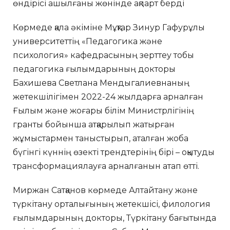
өндірісі ашылғаны жөнінде ақпарт берді
Көрмеде қала әкіміне Мұқтар Зинур Гафурұлы
университеттің «Педагогика және
психология» кафедрасының зерттеу тобы
педагогика ғылымдарының докторы
Бахишева Светлана Мендыгалиевнаның
жетекшілігімен 2022-24 жылдарға арналған
Ғылым және жоғары білім Министрлігінің
гранты бойынша атқарылып жатырған
жұмыстармен таныстырып, аталған жоба
бүгінгі күннің өзекті трендтерінің бірі – оқытуды
трансформациялауға арналғанын атап өтті.
Миржан Сатқанов көрмеде Алтайтану және
түркітану орталығының жетекшісі, филология
ғылымдарының докторы, Түркітану бағытында