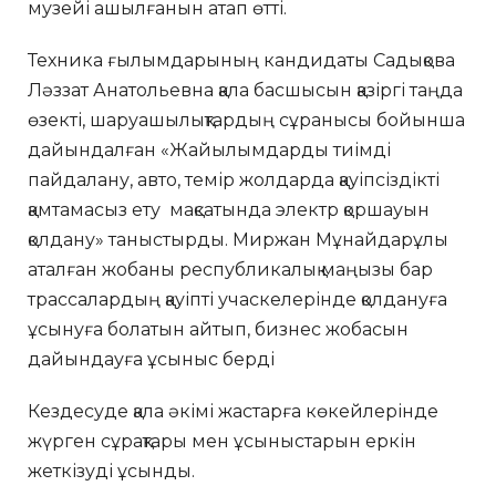
музейі ашылғанын атап өтті.
Техника ғылымдарының кандидаты Садықова
Ләззат Анатольевна қала басшысын қазіргі таңда
өзекті, шаруашылықтардың сұранысы бойынша
дайындалған «Жайылымдарды тиімді
пайдалану, авто, темір жолдарда қауіпсіздікті
қамтамасыз ету мақсатында электр қоршауын
қолдану» таныстырды. Миржан Мұнайдарұлы
аталған жобаны республикалық маңызы бар
трассалардың қауіпті учаскелерінде қолдануға
ұсынуға болатын айтып, бизнес жобасын
дайындауға ұсыныс берді
Кездесуде қала әкімі жастарға көкейлерінде
жүрген сұрақтары мен ұсыныстарын еркін
жеткізуді ұсынды.