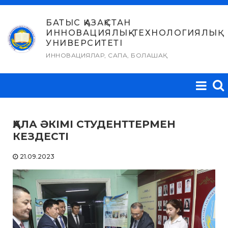
Skip
to
БАТЫС ҚАЗАҚСТАН
ИННОВАЦИЯЛЫҚ-ТЕХНОЛОГИЯЛЫҚ
content
УНИВЕРСИТЕТІ
ИННОВАЦИЯЛАР, САПА, БОЛАШАҚ
ҚАЛА ӘКІМІ СТУДЕНТТЕРМЕН
КЕЗДЕСТІ
21.09.2023