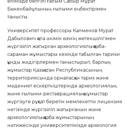
елімізде белгілі ғалым Сабыр Мұрат
Бөкенбайұлының ғылыми еңбектірімен
танысты.
Университет профессоры Калменов Мурат
Дабылович қала әкімін өзінің жетекшілігімен
жүргізіліп жатырған археологиялық қазба-
сараман жұмыстары кезінде табылған тарихи
құнды жәдігірлермен таныстырып, барлық
жұмыстар Қазақстан Республикасының
территориясында орналасқан тарих және
мәдениет ескерткіштерінде археологиялық
және ғылыми-реставрациялық жұмыстар
жүргізуге рұқсат беретін мемлекеттік лицензия
негізінде жүргізіліп жатырғанын және
археологиялық қазба жұмыстарының
нәтижесінде университетімізде археология