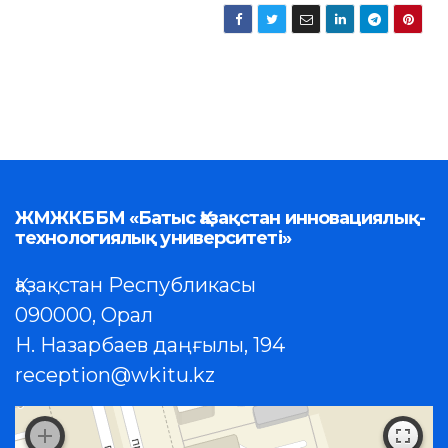
ЖМЖКББМ «Батыс Қазақстан инновациялық-
технологиялық университеті»
Қазақстан Республикасы
090000, Орал
Н. Назарбаев даңғылы, 194
reception@wkitu.kz