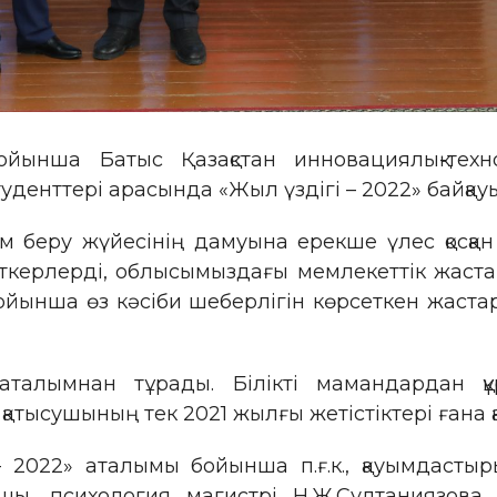
йынша Батыс Қазақстан инновациялық-техн
туденттері арасында «Жыл үздігі – 2022» байқа
ім беру жүйесінің дамуына ерекше үлес қосқа
ткерлерді, облысымыздағы мемлекеттік жаста
 бойынша өз кәсіби шеберлігін көрсеткен жаст
аталымнан тұрады. Білікті мамандардан құ
қатысушының тек 2021 жылғы жетістіктері ғана 
022» аталымы бойынша п.ғ.к., қауымдастыры
ы, психология магистрі Н.Ж.Султаниязова,