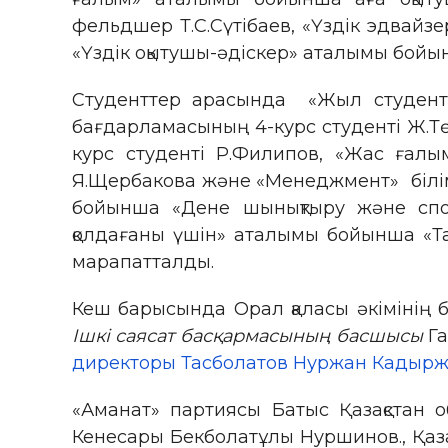
фельдшер Т.С.Сүтібаев, «Үздік эдвай
«Үздік оқытушы-әдіскер» аталымы бойын
Студенттер арасында «Жыл студенті
бағдарламасының 4-курс студенті Ж.Тө
курс студенті Р.Филипов, «Жас ғал
Я.Щербакова және «Менеджмент» білім 
бойынша «Дене шынықтыру және спор
қолдағаны үшін» аталымы бойынша «Та
марапатталды.
Кеш барысында Орал қаласы әкімінің
Ішкі саясат басқармасының басшысы
Га
директоры Тасболатов Нуржан Кадырж
«Аманат» партиясы Батыс Қазақстан 
Кенесары Бекболатұлы Нуршинов., Қаза