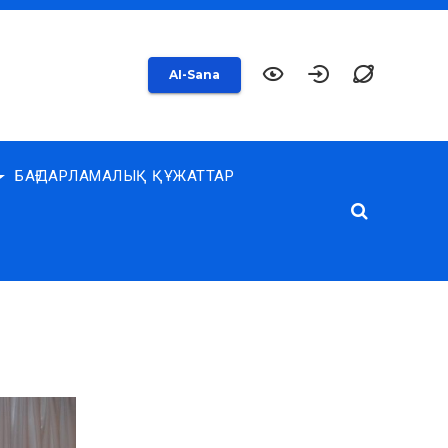
AI-Sana
БАҒДАРЛАМАЛЫҚ ҚҰЖАТТАР