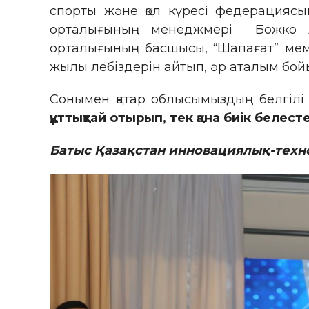
спорты және қол күресі федерациясын
орталығының менеджмері Божко Ан
орталығының басшысы, “Шапағат” мемл
жылы лебіздерін айтып, әр аталым бо
Сонымен қатар облысымыздың белгілі 
құттықтай отырып, тек қана биік белес
Батыс Қазақстан инновациялық-технол