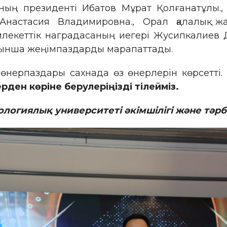
ың президенті Ибатов Мұрат Қолғанатұлы., 
астасия Владимировна., Орал қалалық жас
екеттік наградасаның иегері Жусипкалиев Д
йынша жеңімпаздарды марапаттады.
өнерпаздары сахнада өз өнерлерін көрсетті.
терден көріне берулеріңізді тілейміз.
огиялық университеті әкімшілігі және тәрби