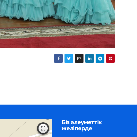
Біз әлеуметтік
желілерде