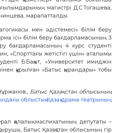
 ғылымдарының магистрі Д.С.Тогашева,
кчинцева, марапатталды.
огикасы мен әдістемесі» білім беру
рма ісі» білім беру бағдарламасының 3
ру бағдарламасының 4 курс студенті
н, «Спорттағы жетістігі үшін» аталымы
енті Б.Бақыт, «Университет имиджін
інен құрылған «Батыс қырандары» тобы
Нұржанов.,
Батыс Қазақстан облысының
ндағы облыстық Қазақ драма театрының
рал қалалық мәслихатының депутаты –
тырушы, Батыс Қазақстан облысының гір