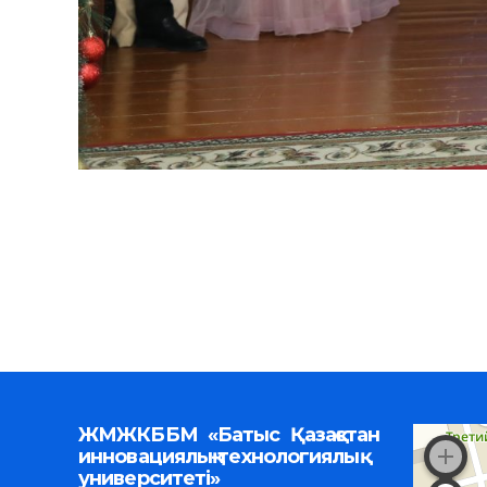
ЖМЖКББМ «Батыс Қазақстан
инновациялық-технологиялық
университеті»