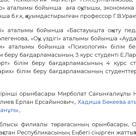
зер» аталымы бойынша аға оқутышы, экономика
ша б.ғ.к, қауымдастырылған профессор Г.В.Ура
» аталымы бойынша «Бастауышта оқыту педаг
легенова, «Оқу үздігі» аталымы бойынша «Ауда
ым» аталымы бойынша «Психология» білім бе
беру бағдарламасының 3 курс студенті Е.Лари
т» білім беру бағдарламасының 4 курс студ
рих» білім беру бағдарламасының студенттер
 бірінші орынбасары Мирболат Сағынғалиұлы 
лиев Ерлан Ерсайынович.,
Хадиша Бөкеева аты
анұлы.,
облысы филиалы төрағасының орынбасары, О
қстан Республикасының Еңбегі сіңірген жаттық