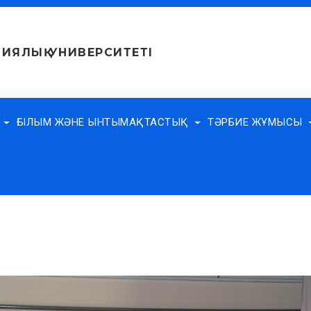
ИЯЛЫҚ УНИВЕРСИТЕТІ
Е
ҒЫЛЫМ ЖӘНЕ ЫНТЫМАҚТАСТЫҚ
ТӘРБИЕ ЖҰМЫСЫ