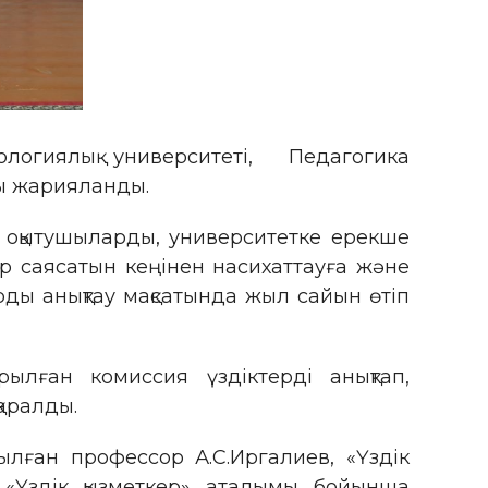
ологиялық университеті, Педагогика
уы жарияланды.
н оқытушыларды, университетке ерекше
р саясатын кеңінен насихаттауға және
арды анықтау мақсатында жыл сайын өтіп
рылған комиссия үздіктерді анықтап,
қаралды.
лған профессор А.С.Иргалиев, «Үздік
 «Үздік қызметкер» аталымы бойынша