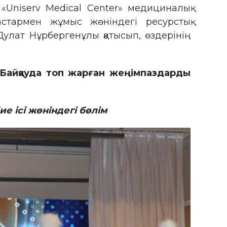
«Uniserv Medical Center» медициналық
тармен жұмыс жөніндегі ресурстық
улат Нұрбергенұлы қатысып, өздерінің
Байқауда топ жарған жеңімпаздарды
е ісі жөніндегі бөлім