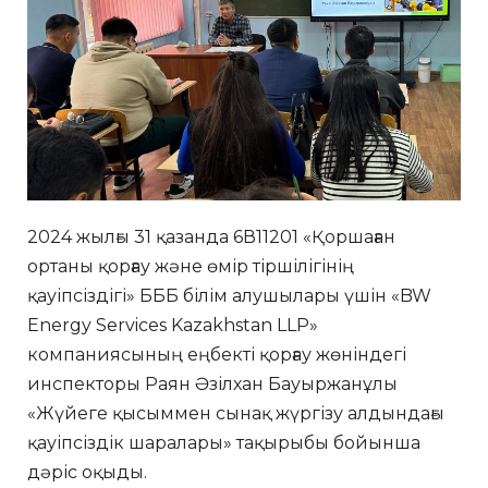
2024 жылғы 31 қазанда 6В11201 «Қоршаған
ортаны қорғау және өмір тіршілігінің
қауіпсіздігі» БББ білім алушылары үшін «BW
Energy Services Kazakhstan LLP»
компаниясының еңбекті қорғау жөніндегі
инспекторы Раян Әзілхан Бауыржанұлы
«Жүйеге қысыммен сынақ жүргізу алдындағы
қауіпсіздік шаралары» тақырыбы бойынша
дәріс оқыды.