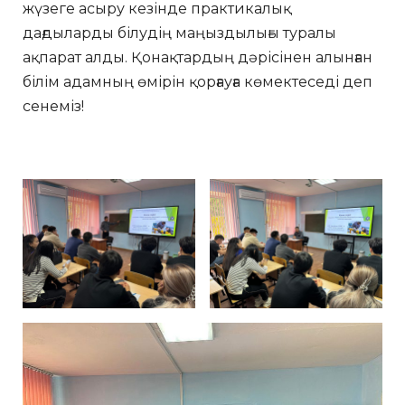
жүзеге асыру кезінде практикалық
дағдыларды білудің маңыздылығы туралы
ақпарат алды. Қонақтардың дәрісінен алынған
білім адамның өмірін қорғауға көмектеседі деп
сенеміз!