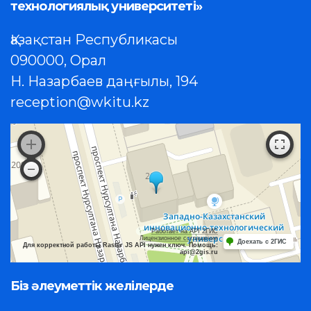
технологиялық университеті»
Қазақстан Республикасы
090000, Орал
Н. Назарбаев даңғылы, 194
reception@wkitu.kz
Работает на API 2ГИС
Лицензионное соглашение
Доехать с 2ГИС
Для корректной работы Raster JS API нужен ключ. Помощь:
api@2gis.ru
Біз әлеуметтік желілерде