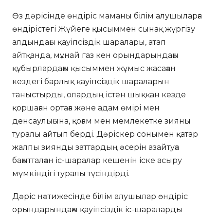
Өз дәрісінде өндіріс маманы білім алушыларға
өндірістегі Жүйеге қысыммен сынақ жүргізу
алдындағы қауіпсіздік шаралары, атап
айтқанда, мұнай газ кен орындарындағы
құбырлардағы қысыммен жұмыс жасаған
кездегі барлық қауіпсіздік шараларын
таныстырды, олардың істен шыққан кезде
қоршаған ортаға және адам өмірі мен
денсаулығына, қоғам мен мемлекетке зияны
туралы айтып берді. Дәріскер сонымен қатар
жалпы зиянды заттардың әсерін азайтуға
бағытталған іс-шаралар кешенін іске асыру
мүмкіндігі туралы түсіндірді.
Дәріс нәтижесінде білім алушылар өндіріс
орындарындағы қауіпсіздік іс-шараларды