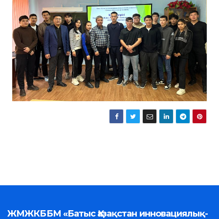
ЖМЖКББМ «Батыс Қазақстан инновациялық-