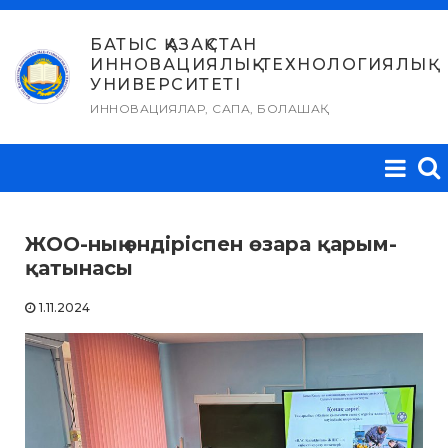
Skip
to
БАТЫС ҚАЗАҚСТАН
ИННОВАЦИЯЛЫҚ-ТЕХНОЛОГИЯЛЫҚ
content
УНИВЕРСИТЕТІ
ИННОВАЦИЯЛАР, САПА, БОЛАШАҚ
ЖОО-ның өндіріспен өзара қарым-
қатынасы
1.11.2024