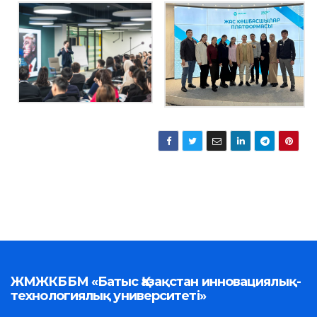
ЖМЖКББМ «Батыс Қазақстан инновациялық-
технологиялық университеті»