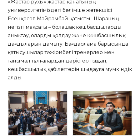
«Жастар рухы» жастар қанатының
университетіміздегі бөлімше жетекшісі
Есенқосов Майрамбай қатысты. Шараның
негізгі мақсаты – болашақ көшбасшыларды
анықтау, оларды қолдау және көшбасшылық
дағдыларын дамыту. Бағдарлама барысында
қатысушылар тәжірибелі тренерлер мен
танымал тұлғалардан дәрістер тыңдап,
көшбасшылық қабілеттерін шыңдауға мүмкіндік
алды.