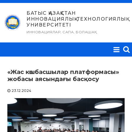
Skip
to
БАТЫС ҚАЗАҚСТАН
ИННОВАЦИЯЛЫҚ-ТЕХНОЛОГИЯЛЫҚ
content
УНИВЕРСИТЕТІ
ИННОВАЦИЯЛАР, САПА, БОЛАШАҚ
«Жас көшбасшылар платформасы»
жобасы аясындағы басқосу
23.12.2024