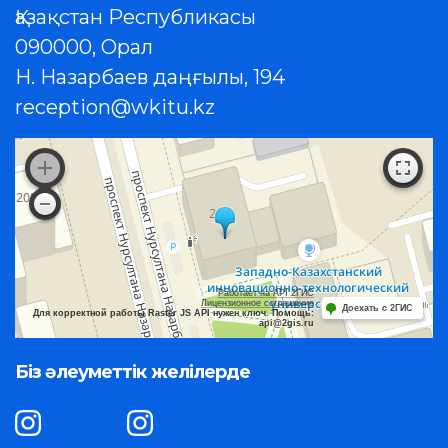
Қазақстан Республикасы
090000, Орал
Н. Назарбаев даңғылы, 194
reception@wkitu.kz
Работает на API 2ГИС
Лицензионное соглашение
Доехать с 2ГИС
Для корректной работы Raster JS API нужен ключ. Помощь:
api@2gis.ru
Біз әлеуметтік желілерде