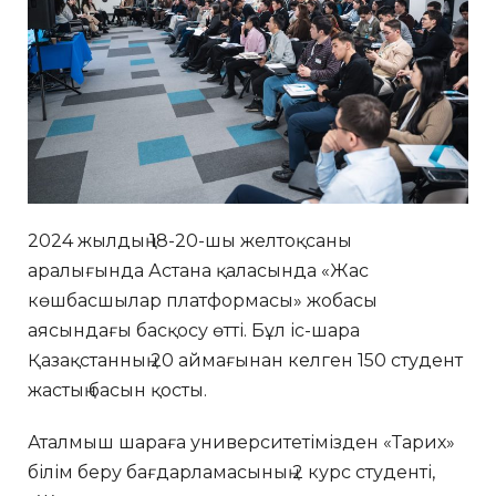
2024 жылдың 18-20-шы желтоқсаны
аралығында Астана қаласында «Жас
көшбасшылар платформасы» жобасы
аясындағы басқосу өтті. Бұл іс-шара
Қазақстанның 20 аймағынан келген 150 студент
жастың басын қосты.
Аталмыш шараға университетімізден «Тарих»
білім беру бағдарламасының 2 курс студенті,