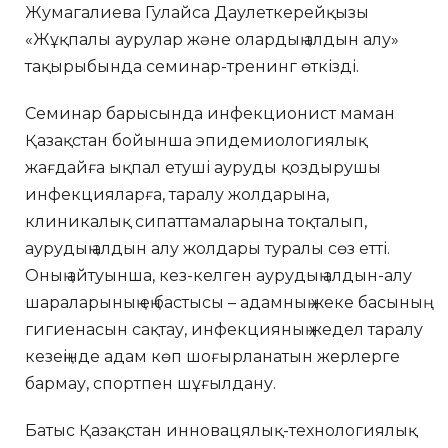
Жумагалиева Гулайса Даулеткерейқызы
«Жұқпалы аурулар және олардың алдын алу»
тақырыбында семинар-тренинг өткізді.
Семинар барысында инфекционист маман
Қазақстан бойынша эпидемиологиялық
жағдайға ықпал етуші ауруды қоздырушы
инфекцияларға, таралу жолдарына,
клиникалық сипаттамаларына тоқталып,
аурудың алдын алу жолдары туралы сөз етті.
Оның айтуынша, кез-келген аурудың алдын-алу
шараларының ең бастысы – адамның жеке басының
гигиенасын сақтау, инфекцияның жедел таралу
кезеңінде адам көп шоғырланатын жерлерге
бармау, спортпен шұғылдану.
Батыс Қазақстан инновацялық-технологиялық