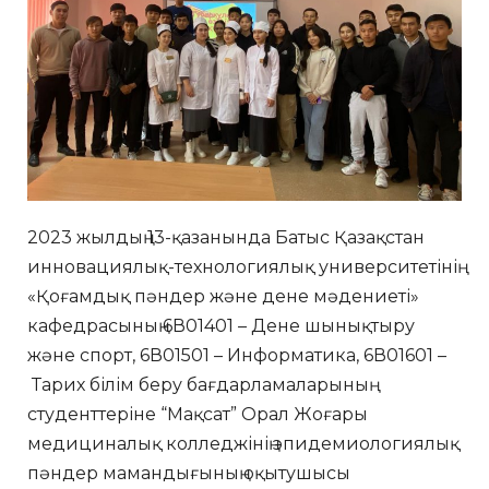
2023 жылдың 13-қазанында Батыс Қазақстан
инновациялық-технологиялық университетінің
«Қоғамдық пәндер және дене мәдениеті»
кафедрасының 6В01401 – Дене шынықтыру
және спорт, 6В01501 – Информатика, 6В01601 –
Тарих білім беру бағдарламаларының
студенттеріне “Мақсат” Орал Жоғары
медициналық колледжінің эпидемиологиялық
пәндер мамандығының оқытушысы