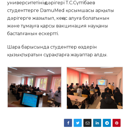
университетінің дәрігері Т.С.Сүттібаев
студенттерге DamuMed қосымшасы арқылы
дәрігерге жазылып, кеңес алуға болатынын
және тұмауға қарсы вакцинация науқаны
басталғанын ескертті.
Шара барысында студенттер өздерін
қызықтыратын сұрақтарға жауаптар алды.