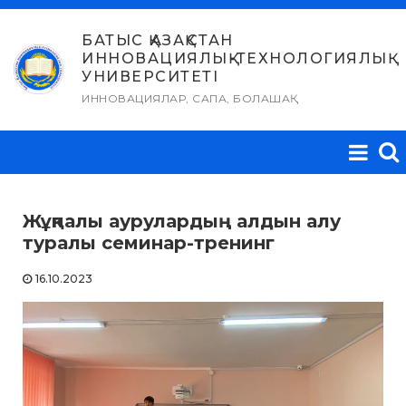
Skip
to
БАТЫС ҚАЗАҚСТАН
ИННОВАЦИЯЛЫҚ-ТЕХНОЛОГИЯЛЫҚ
content
УНИВЕРСИТЕТІ
ИННОВАЦИЯЛАР, САПА, БОЛАШАҚ
Жұқпалы аурулардың алдын алу
туралы семинар-тренинг
16.10.2023