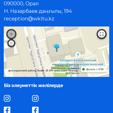
090000, Орал
Н. Назарбаев даңғылы, 194
reception@wkitu.kz
Работает на API 2ГИС
Лицензионное соглашение
Доехать с 2ГИС
Для корректной работы Raster JS API нужен ключ. Помощь:
api@2gis.ru
Біз әлеуметтік желілерде