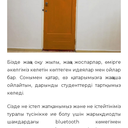
Бізде жаңа оқу жылы, жаңа жоспарлар, өмірге
әкелгіміз келетін көптеген идеялар мен ойлар
бар. Сонымен қатар, өз қатарымызға жаңаша
ойлайтын, дарынды студенттерді тартқымыз
келеді.
Сізде не істеп жатқанымыз және не істейтініміз
туралы түсінікке ие болу үшін жарықдиодты
шамдардағы bluetooth көмегімен