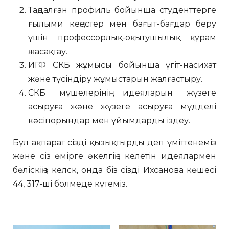
Таңдалған профиль бойынша студенттерге
ғылыми кеңестер мен бағыт-бағдар беру
үшін профессорлық-оқытушылық құрам
жасақтау.
ИГФ СКБ жұмысы бойынша үгіт-насихат
және түсіндіру жұмыстарын жалғастыру.
СКБ мүшелерінің идеяларын жүзеге
асыруға және жүзеге асыруға мүдделі
кәсіпорындар мен ұйымдарды іздеу.
Бұл ақпарат сізді қызықтырды деп үміттенеміз
және сіз өмірге әкелгіңіз келетін идеялармен
бөліскіңіз келск, онда біз сізді Ихсанова көшесі
44, 317-ші болмеде күтеміз.