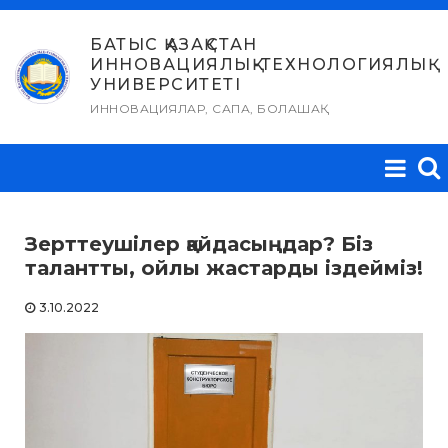
Skip
to
БАТЫС ҚАЗАҚСТАН
ИННОВАЦИЯЛЫҚ-ТЕХНОЛОГИЯЛЫҚ
content
УНИВЕРСИТЕТІ
ИННОВАЦИЯЛАР, САПА, БОЛАШАҚ
Зерттеушілер қайдасыңдар? Біз
талантты, ойлы жастарды іздейміз!
3.10.2022