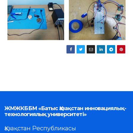
ЖМЖКББМ «Батыс Қазақстан инновациялық-
технологиялық университеті»
Қазақстан Республикасы