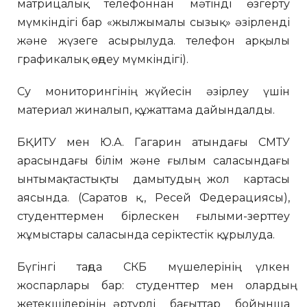
матрицалық телефоннан мәтінді өзгерту
мүмкіндігі бар «жылжымалы сызық» әзірленді
және жүзеге асырылуда. телефон арқылы
графикалық өңдеу мүмкіндігі).
Су мониторингінің жүйесін әзірлеу үшін
материал жиналып, құжаттама дайындалды.
БҚИТУ мен Ю.А. Гагарин атындағы СМТУ
арасындағы білім және ғылым саласындағы
ынтымақтастықты дамытудың жол картасы
аясында. (Саратов қ., Ресей Федерациясы),
студенттермен бірлескен ғылыми-зерттеу
жұмыстары саласында серіктестік құрылуда.
Бүгінгі таңда СКБ мүшелерінің үлкен
жоспарлары бар: студенттер мен олардың
жетекшілерінің әртүрлі бағыттар бойынша