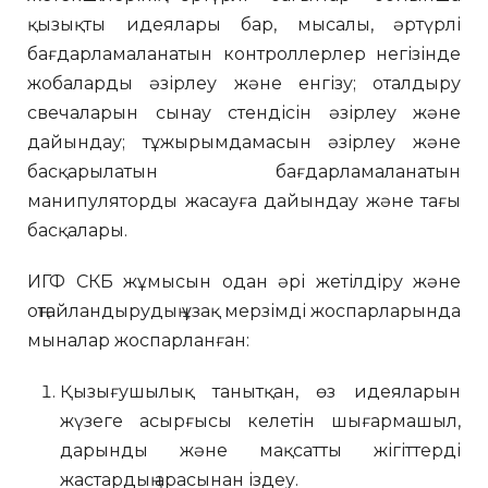
қызықты идеялары бар, мысалы, әртүрлі
бағдарламаланатын контроллерлер негізінде
жобаларды әзірлеу және енгізу; оталдыру
свечаларын сынау стендісін әзірлеу және
дайындау; тұжырымдамасын әзірлеу және
басқарылатын бағдарламаланатын
манипуляторды жасауға дайындау және тағы
басқалары.
ИГФ СКБ жұмысын одан әрі жетілдіру және
оңтайландырудың ұзақ мерзімді жоспарларында
мыналар жоспарланған:
Қызығушылық танытқан, өз идеяларын
жүзеге асырғысы келетін шығармашыл,
дарынды және мақсатты жігіттерді
жастардың арасынан іздеу.