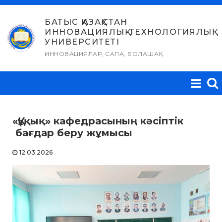
Skip
to
БАТЫС ҚАЗАҚСТАН
ИННОВАЦИЯЛЫҚ-ТЕХНОЛОГИЯЛЫҚ
content
УНИВЕРСИТЕТІ
ИННОВАЦИЯЛАР, САПА, БОЛАШАҚ
«Құқық» кафедрасының кәсіптік
бағдар беру жұмысы
12.03.2026