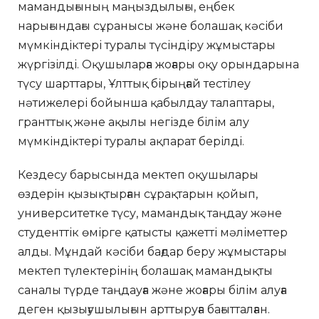
мамандығының маңыздылығы, еңбек
нарығындағы сұранысы және болашақ кәсіби
мүмкіндіктері туралы түсіндіру жұмыстары
жүргізілді. Оқушыларға жоғары оқу орындарына
түсу шарттары, Ұлттық бірыңғай тестілеу
нәтижелері бойынша қабылдау талаптары,
гранттық және ақылы негізде білім алу
мүмкіндіктері туралы ақпарат берілді.
Кездесу барысында мектеп оқушылары
өздерін қызықтырған сұрақтарын қойып,
университетке түсу, мамандық таңдау және
студенттік өмірге қатысты қажетті мәліметтер
алды. Мұндай кәсіби бағдар беру жұмыстары
мектеп түлектерінің болашақ мамандықты
саналы түрде таңдауға және жоғары білім алуға
деген қызығушылығын арттыруға бағытталған.