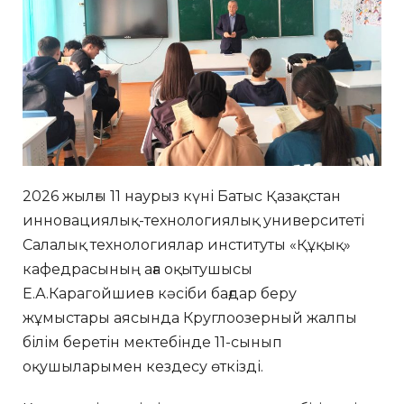
2026 жылғы 11 наурыз күні Батыс Қазақстан
инновациялық-технологиялық университеті
Салалық технологиялар институты «Құқық»
кафедрасының аға оқытушысы
Е.А.Карагойшиев кәсіби бағдар беру
жұмыстары аясында Круглоозерный жалпы
білім беретін мектебінде 11-сынып
оқушыларымен кездесу өткізді.