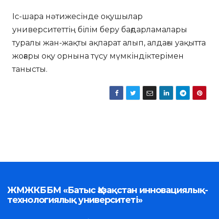
Іс-шара нәтижесінде оқушылар
университеттің білім беру бағдарламалары
туралы жан-жақты ақпарат алып, алдағы уақытта
жоғары оқу орнына түсу мүмкіндіктерімен
танысты.
ЖМЖКББМ «Батыс Қазақстан инновациялық-
технологиялық университеті»