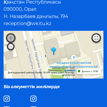
Қазақстан Республикасы
090000, Орал
Н. Назарбаев даңғылы, 194
reception@wkitu.kz
Работает на API 2ГИС
Лицензионное соглашение
Доехать с 2ГИС
Для корректной работы Raster JS API нужен ключ. Помощь:
api@2gis.ru
Біз әлеуметтік желілерде