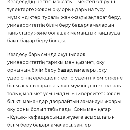
Кездесудің негізгі мақсаты – мектеп бітіруші
түлектерге жоғары оқу орындарына түсу
мүмкіндіктері туралы жан-жақты ақпарат беру,
университеттің білім беру бағдарламаларын
таныстыру және болашақ мамандық таңдауда
бағыт-бағдар беру болды.
Кездесу барысында оқушыларға
университеттің тарихы мен қызметі, оқу
орнының білім беру бағдарламалары, оқу
үдерісінің ерекшеліктері, студенттік өмірі және
білім алушыларға жасалған мүмкіндіктер туралы
толық мәлімет ұсынылды. Университет жоғарғы
білікті мамандар даярлайтын заманауи жоғары
оқу орны болып табылады. Сонымен қатар
«Құқық» кафедрасында жүзеге асырылатын
білім беру бағдарламалары, заңгер