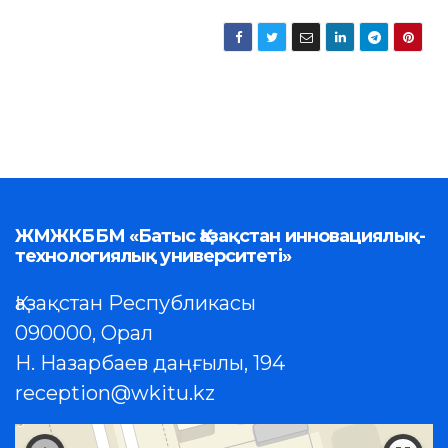
ЖМЖКББМ «Батыс Қазақстан инновациялық-
технологиялық университеті»
Қазақстан Республикасы
090000, Орал
Н. Назарбаев даңғылы, 194
reception@wkitu.kz