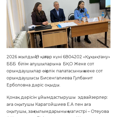
2026 жылдың 19 қаңтар күні 6В04202 «Құқықтану»
БББ білім алушыларына БҚО Жеке сот
орындаушылар өңірлік палатасының жеке сот
орындаушысы Бисенгалиева Гулбанит
Ерболовна дәріс оқыды.
Қонақ дәрісін ұйымдастырушы эдвайзерлер:
аға оқытушы Карагойшиев Е.А пен аға
оқытушы, заң ғылымдарының магистрі – Отеуова