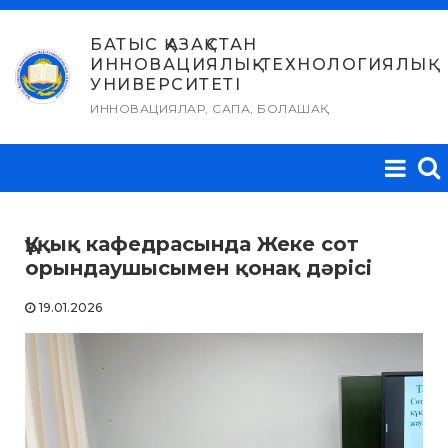
Skip
to
БАТЫС ҚАЗАҚСТАН
ИННОВАЦИЯЛЫҚ-ТЕХНОЛОГИЯЛЫҚ
content
УНИВЕРСИТЕТІ
ИННОВАЦИЯЛАР, САПА, БОЛАШАҚ
Құқық кафедрасында Жеке сот
орындаушысымен қонақ дәрісі
19.01.2026