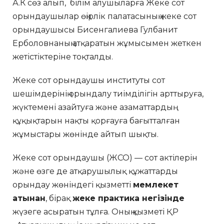
А.К сөз алып, білім алушыларға Жеке сот
орындаушылар өңірлік палатасының жеке сот
орындаушысы Бисенгалиева Гулбанит
Ерболовнаның атқаратын жұмысымен жеткен
жетістіктеріне тоқталды.
Жеке сот орындаушы институты сот
шешімдерінің орындалу тиімділігін арттыруға,
жүктемені азайтуға және азаматтардың
құқықтарын нақты қорғауға бағытталған
жұмыстары жөнінде айтып шықты.
Жеке сот орындаушы (ЖСО) — сот актілерін
және өзге де атқарушылық құжаттарды
орындау жөніндегі қызметті
мемлекет
атынан
, бірақ
жеке практика негізінде
жүзеге асыратын тұлға. Оның қызметі ҚР