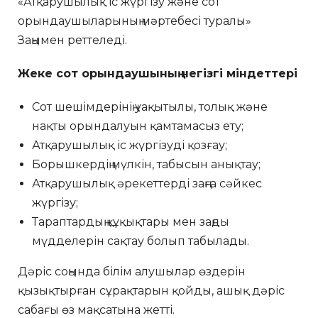
«Атқарушылық іс жүргізу және сот
орындаушыларының мәртебесі туралы»
Заңымен реттеледі.
Жеке сот орындаушының негізгі міндеттері
Сот шешімдерінің уақытылы, толық және
нақты орындалуын қамтамасыз ету;
Атқарушылық іс жүргізуді қозғау;
Борышкердің мүлкін, табысын анықтау;
Атқарушылық әрекеттерді заңға сәйкес
жүргізу;
Тараптардың құқықтары мен заңды
мүдделерін сақтау болып табылады.
Дәріс соңында білім алушылар өздерін
қызықтырған сұрақтарын қойды, ашық дәріс
сабағы өз мақсатына жетті.