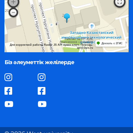
Работает на API 2ГИС
Лицензионное соглашение
Доехать с 2ГИС
Для корректной работы Raster JS API нужен ключ. Помощь:
api@2gis.ru
Біз әлеуметтік желілерде