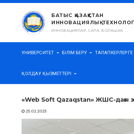
Skip
to
БАТЫС ҚАЗАҚСТАН
content
ИННОВАЦИЯЛЫҚ-ТЕХНОЛОГ
ИННОВАЦИЯЛАР, САПА, БОЛАШАҚ
УНИВЕРСИТЕТ
БІЛІМ БЕРУ
ТАЛАПКЕРЛЕРГ
ҚОЛДАУ ҚЫЗМЕТТЕРІ
«Web Soft Qazaqstan» ЖШС-дағы 
25.02.2025