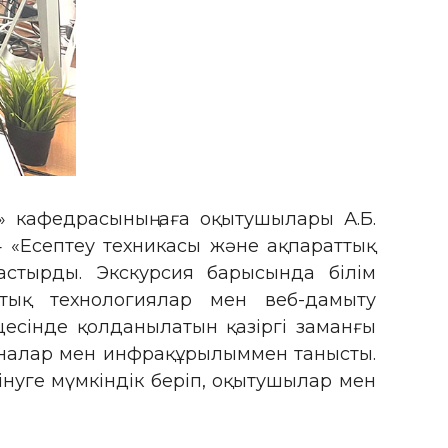
» кафедрасының аға оқытушылары А.Б.
 «Есептеу техникасы және ақпараттық
астырды. Экскурсия барысында білім
тық технологиялар мен веб-дамыту
цесінде қолданылатын қазіргі заманғы
аналар мен инфрақұрылыммен танысты.
інуге мүмкіндік беріп, оқытушылар мен