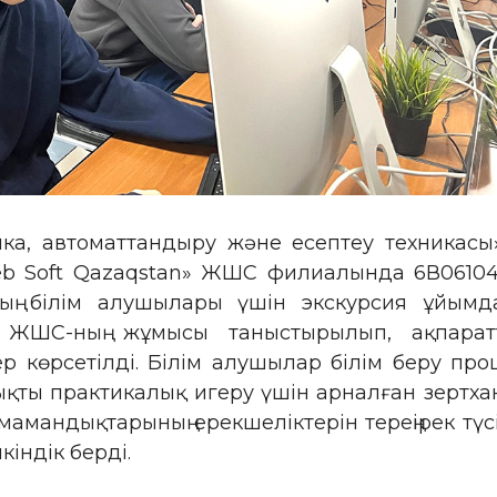
ка, автоматтандыру және есептеу техникасы
b Soft Qazaqstan» ЖШС филиалында 6В06104
ың білім алушылары үшін экскурсия ұйымд
 ЖШС-ның жұмысы таныстырылып, ақпарат
р көрсетілді. Білім алушылар білім беру про
ықты практикалық игеру үшін арналған зертх
амандықтарының ерекшеліктерін тереңірек түс
індік берді.