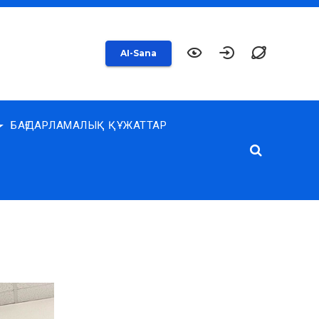
AI-Sana
БАҒДАРЛАМАЛЫҚ ҚҰЖАТТАР