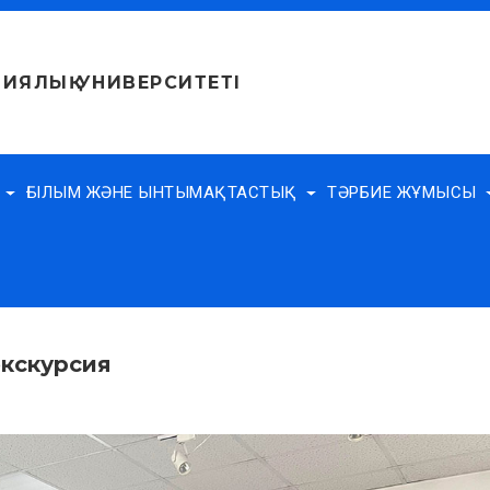
ИЯЛЫҚ УНИВЕРСИТЕТІ
Е
ҒЫЛЫМ ЖӘНЕ ЫНТЫМАҚТАСТЫҚ
ТӘРБИЕ ЖҰМЫСЫ
экскурсия