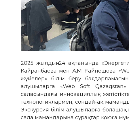
2025 жылдың 24 ақпанында «Энергети
Кайранбаева мен А.М. Ғайнешова «We
жүйелер» білім беру бағдарламасын
алушыларға «Web Soft Qazaqstan»
саласындағы инновациялық жетістікте
технологиялармен, сондай-ақ маманд
Экскурсия білім алушыларға болашақ м
сала мамандарына сұрақтар қоюға мүмк