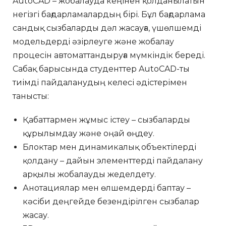
AutoCAD – жобалауда кеңінен қолданылатын
негізгі бағдарламалардың бірі. Бұл бағдарлама
сандық сызбаларды дәл жасауға, үшөлшемді
модельдерді әзірлеуге және жобалау
процесін автоматтандыруға мүмкіндік береді.
Сабақ барысында студенттер AutoCAD-ты
тиімді пайдаланудың келесі әдістерімен
танысты:
Қабаттармен жұмыс істеу – сызбаларды
құрылымдау және оңай өңдеу.
Блоктар мен динамикалық объектілерді
қолдану – дайын элементтерді пайдалану
арқылы жобалауды жеделдету.
Анотациялар мен өлшемдерді баптау –
кәсіби деңгейде безендірілген сызбалар
жасау.