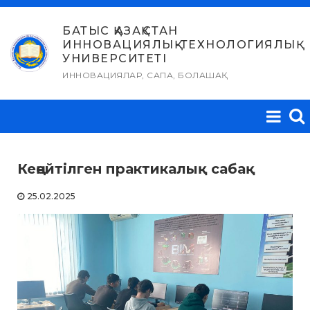
Skip
to
БАТЫС ҚАЗАҚСТАН
ИННОВАЦИЯЛЫҚ-ТЕХНОЛОГИЯЛЫҚ
content
УНИВЕРСИТЕТІ
ИННОВАЦИЯЛАР, САПА, БОЛАШАҚ
Кеңейтілген практикалық сабақ
25.02.2025