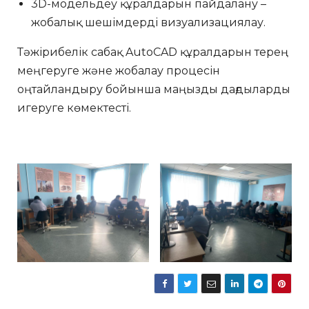
3D-модельдеу құралдарын пайдалану –
жобалық шешімдерді визуализациялау.
Тәжірибелік сабақ AutoCAD құралдарын терең
меңгеруге және жобалау процесін
оңтайландыру бойынша маңызды дағдыларды
игеруге көмектесті.