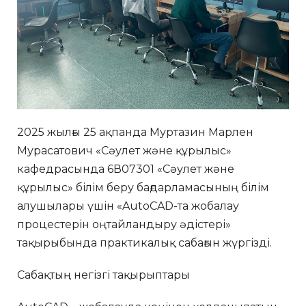
2025 жылғы 25 ақпанда Муртазин Марлен
Мурасатович «Сәулет және құрылыс»
кафедрасында 6В07301 «Сәулет және
құрылыс» білім беру бағдарламасының білім
алушылары үшін «AutoCAD-та жобалау
процестерін оңтайландыру әдістері»
тақырыбында практикалық сабағын жүргізді.
Сабақтың негізгі тақырыптары