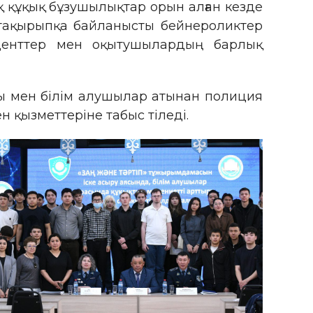
қ құқық бұзушылықтар орын алған кезде
р тақырыпқа байланысты бейнероликтер
туденттер мен оқытушылардың барлық
ы мен білім алушылар атынан полиция
 қызметтеріне табыс тіледі.