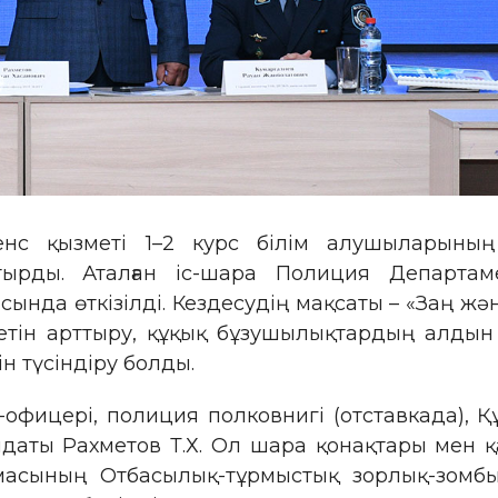
енс қызметі 1–2 курс білім алушыларының
стырды. Аталған іс-шара Полиция Департа
нда өткізілді. Кездесудің мақсаты – «Заң жә
тін арттыру, құқық бұзушылықтардың алдын 
н түсіндіру болды.
офицері, полиция полковнигі (отставкада),
даты Рахметов Т.Х. Ол шара қонақтары мен 
масының Отбасылық-тұрмыстық зорлық-зомбыл