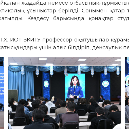
байқалған жағдайда немесе отбасылық-тұрмысты
рактикалық ұсыныстар берілді. Сонымен қата
таратылды. Кездесу барысында қонақтар с
 Т.Х. ИОТ ЗКИТУ профессор-оқытушылар құрам
тысқандары үшін алғыс білдіріп, денсаулық пен