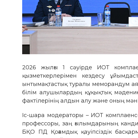
2026 жылғы 1 сәуірде ИОТ компла
қызметкерлерімен кездесу ұйымда
ынтымақтастық туралы меморандум аясы
білім алушылардың құқықтық мәдение
фактілерінің алдын алу және оның мәні
Іс-шара модераторы – ИОТ комплаенс-
профессоры, заң ғылымдарының канди
БҚО ПД Қоғамдық қауіпсіздік басқар