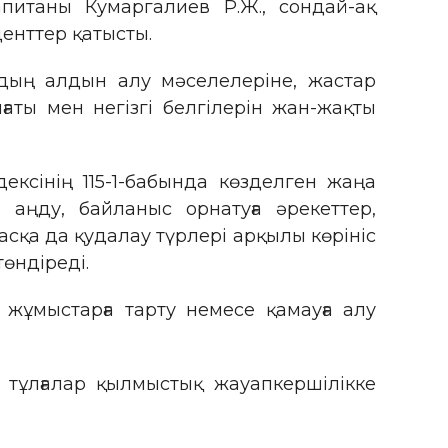
питаны Кумаргалиев Р.Ж., сондай-ақ
енттер қатысты.
дың алдын алу мәселелеріне, жастар
аты мен негізгі белгілерін жан-жақты
ксінің 115-1-бабында көзделген жаңа
аңду, байланыс орнатуға әрекеттер,
сқа да қудалау түрлері арқылы көрініс
төндіреді.
 жұмыстарға тарту немесе қамауға алу
і тұлғалар қылмыстық жауапкершілікке