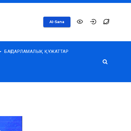
AI-Sana
БАҒДАРЛАМАЛЫҚ ҚҰЖАТТАР