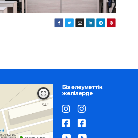
Біз әлеуметтік
желілерде
на API 2ГИС
 соглашение
Доехать с 2ГИС