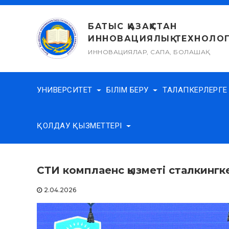
Skip
to
БАТЫС ҚАЗАҚСТАН
content
ИННОВАЦИЯЛЫҚ-ТЕХНОЛОГ
ИННОВАЦИЯЛАР, САПА, БОЛАШАҚ
УНИВЕРСИТЕТ
БІЛІМ БЕРУ
ТАЛАПКЕРЛЕРГ
ҚОЛДАУ ҚЫЗМЕТТЕРІ
СТИ комплаенс қызметі сталкингк
2.04.2026