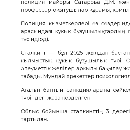
полиция майоры Сатарова Д.М. және
профессор-оқытушылар құрамы, компла
Полиция қызметкерлері өз сөздерін
арасындағы құқық бұзушылықтардың пр
түсіндірді.
Сталкинг — бұл 2025 жылдан бастап 
қылмыстық құқық бұзушылық түрі. О
әлеуметтік желілер арқылы бақылау жә
табады. Мұндай әрекеттер психологиялық
Аталған баптың санкцияларына сәйкес
түріндегі жаза көзделген.
Облыс бойынша сталкингтің 3 дерегі 
тартылған.