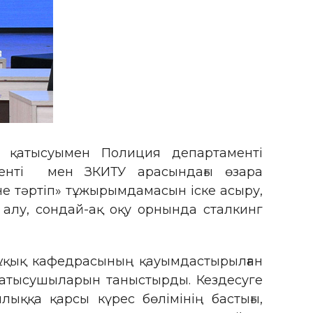
 қатысуымен Полиция департаменті
менті мен ЗКИТУ арасындағы өзара
не тәртіп» тұжырымдамасын іске асыру,
алу, сондай-ақ оқу орнында сталкинг
 Құқық кафедрасының қауымдастырылған
қатысушыларын таныстырды. Кездесуге
ыққа қарсы күрес бөлімінің бастығы,