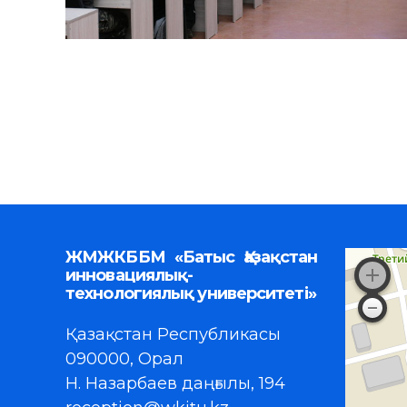
ЖМЖКББМ «Батыс Қазақстан
инновациялық-
технологиялық университеті»
Қазақстан Республикасы
090000, Орал
Н. Назарбаев даңғылы, 194