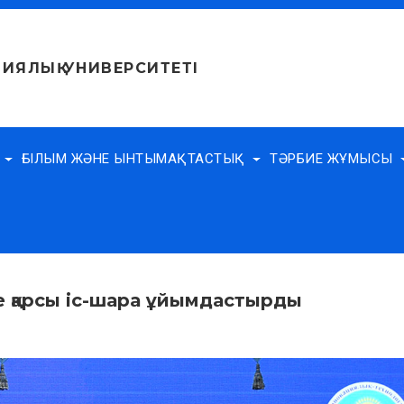
ИЯЛЫҚ УНИВЕРСИТЕТІ
Е
ҒЫЛЫМ ЖӘНЕ ЫНТЫМАҚТАСТЫҚ
ТӘРБИЕ ЖҰМЫСЫ
е қарсы іс-шара ұйымдастырды