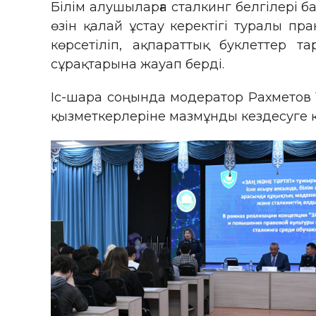
Білім алушыларға сталкинг белгілері 
өзін қалай ұстау керектігі туралы п
көрсетіліп, ақпараттық буклеттер 
сұрақтарына жауап берді.
Іс-шара соңында модератор Рахметов
қызметкерлеріне мазмұнды кездесуге қа