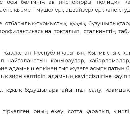
 осы бөлімнің аға инспекторы, полиция ка
енс қызметі мүшелері, эдвайзерлер және студ
де отбасылық-тұрмыстық құқық бұзушылықтар
офилактикасына тоқталып, сталкингтің табиғ
Қазақстан Республикасының Қылмыстық коде
л қайталанатын қоңыраулар, хабарламалар, 
не адамның еркінен тыс жүзеге асырылатын ба
 зиян келтіріп, адамның қауіпсіздігіне қауіп 
, құқық бұзушыларға айыппұл салу, қоғамдық
тіркелген, оның екеуі сотта қаралып, кінәл