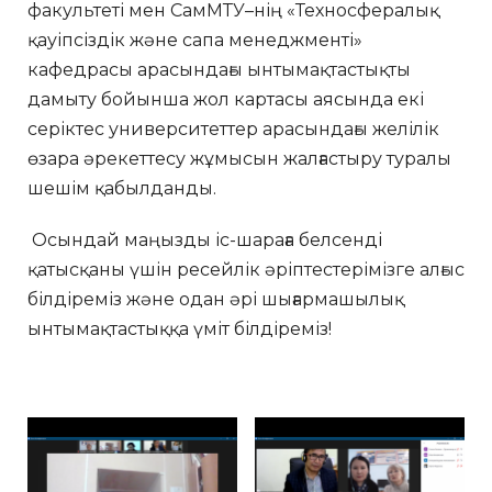
факультеті мен СамМТУ–нің «Техносфералық
қауіпсіздік және сапа менеджменті»
кафедрасы арасындағы ынтымақтастықты
дамыту бойынша жол картасы аясында екі
серіктес университеттер арасындағы желілік
өзара әрекеттесу жұмысын жалғастыру туралы
шешім қабылданды.
Осындай маңызды іс-шараға белсенді
қатысқаны үшін ресейлік әріптестерімізге алғыс
білдіреміз және одан әрі шығармашылық
ынтымақтастыққа үміт білдіреміз!