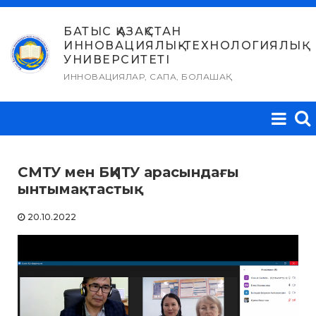
Skip
to
БАТЫС ҚАЗАҚСТАН
ИННОВАЦИЯЛЫҚ-ТЕХНОЛОГИЯЛЫҚ
content
УНИВЕРСИТЕТІ
ИННОВАЦИЯЛАР, САПА, БОЛАШАҚ
СМТУ мен БҚИТУ арасындағы
ынтымақтастық
20.10.2022