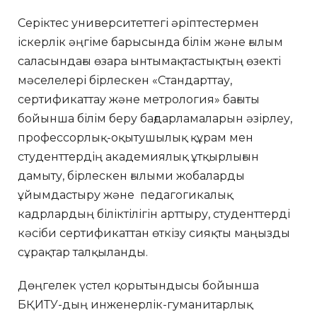
Серіктес университеттегі әріптестермен
іскерлік әңгіме барысында білім және ғылым
саласындағы өзара ынтымақтастықтың өзекті
мәселелері бірлескен «Стандарттау,
сертификаттау және метрология» бағыты
бойынша білім беру бағдарламаларын әзірлеу,
профессорлық-оқытушылық құрам мен
студенттердің академиялық ұтқырлығын
дамыту, бірлескен ғылыми жобаларды
ұйымдастыру және педагогикалық
кадрлардың біліктілігін арттыру, студенттерді
кәсіби сертификаттан өткізу сияқты маңызды
сұрақтар талқыланды.
Дөңгелек үстел қорытындысы бойынша
БҚИТУ-дың инженерлік-гуманитарлық