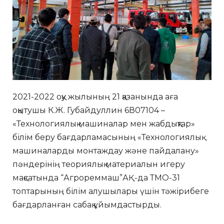
2021-2022 оқу жылының 21 қазанында аға
оқытушы К.Ж. Губайдуллин 6В07104 –
«Технологиялық машиналар мен жабдықтар»
білім беру бағдарламасының «Технологиялық
машиналарды монтаждау және пайдалану»
пәндерінің теориялық материалын игеру
мақсатында “Агрореммаш”АҚ-да ТМО-31
топтарының білім алушылары үшін тәжірибеге
бағдарланған сабақ ұйымдастырды.