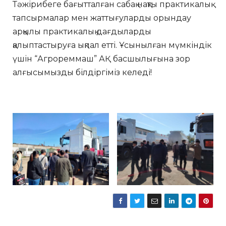
Тәжірибеге бағытталған сабақ нақты практикалық
тапсырмалар мен жаттығуларды орындау
арқылы практикалық дағдыларды
қалыптастыруға ықпал етті. Ұсынылған мүмкіндік
үшін “Агрореммаш” АҚ басшылығына зор
алғысымызды білдіргіміз келеді!