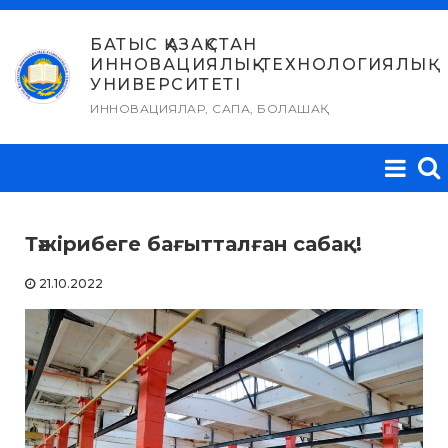
Skip
to
БАТЫС ҚАЗАҚСТАН
ИННОВАЦИЯЛЫҚ-ТЕХНОЛОГИЯЛЫҚ
content
УНИВЕРСИТЕТІ
ИННОВАЦИЯЛАР, САПА, БОЛАШАҚ
Тәжірибеге бағытталған сабақ!
21.10.2022