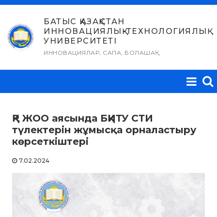
Skip
to
БАТЫС ҚАЗАҚСТАН
ИННОВАЦИЯЛЫҚ-ТЕХНОЛОГИЯЛЫҚ
content
УНИВЕРСИТЕТІ
ИННОВАЦИЯЛАР, САПА, БОЛАШАҚ
ҚР ЖОО аясында БҚИТУ СТИ
түлектерін жұмысқа орналастыру
көрсеткіштері
7.02.2024