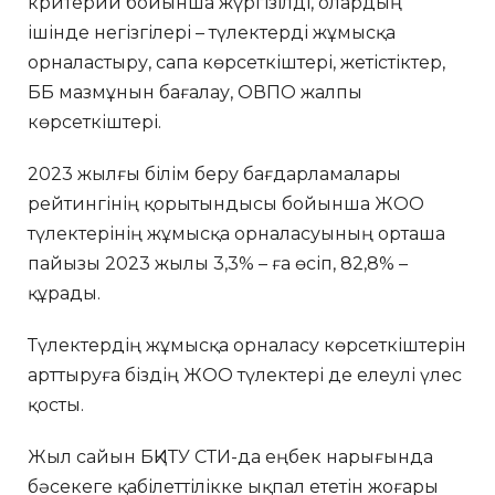
критерий бойынша жүргізілді, олардың
ішінде негізгілері – түлектерді жұмысқа
орналастыру, сапа көрсеткіштері, жетістіктер,
ББ мазмұнын бағалау, ОВПО жалпы
көрсеткіштері.
2023 жылғы білім беру бағдарламалары
рейтингінің қорытындысы бойынша ЖОО
түлектерінің жұмысқа орналасуының орташа
пайызы 2023 жылы 3,3% – ға өсіп, 82,8% –
құрады.
Түлектердің жұмысқа орналасу көрсеткіштерін
арттыруға біздің ЖОО түлектері де елеулі үлес
қосты.
Жыл сайын БҚИТУ СТИ-да еңбек нарығында
бәсекеге қабілеттілікке ықпал ететін жоғары