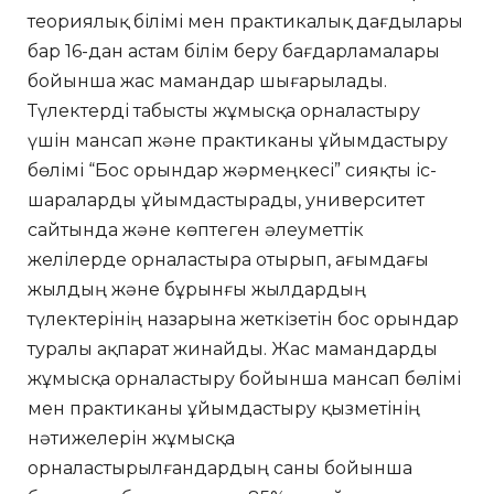
теориялық білімі мен практикалық дағдылары
бар 16-дан астам білім беру бағдарламалары
бойынша жас мамандар шығарылады.
Түлектерді табысты жұмысқа орналастыру
үшін мансап және практиканы ұйымдастыру
бөлімі “Бос орындар жәрмеңкесі” сияқты іс-
шараларды ұйымдастырады, университет
сайтында және көптеген әлеуметтік
желілерде орналастыра отырып, ағымдағы
жылдың және бұрынғы жылдардың
түлектерінің назарына жеткізетін бос орындар
туралы ақпарат жинайды. Жас мамандарды
жұмысқа орналастыру бойынша мансап бөлімі
мен практиканы ұйымдастыру қызметінің
нәтижелерін жұмысқа
орналастырылғандардың саны бойынша