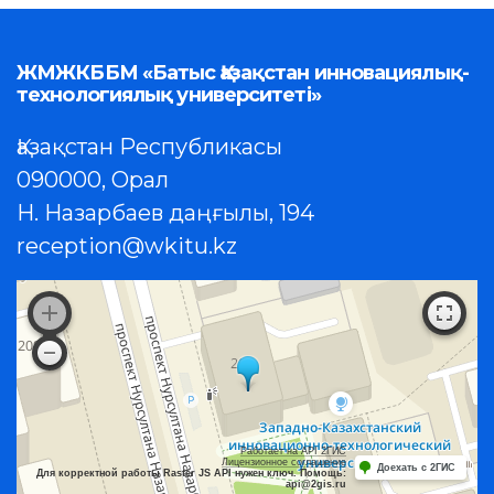
ЖМЖКББМ «Батыс Қазақстан инновациялық-
технологиялық университеті»
Қазақстан Республикасы
090000, Орал
Н. Назарбаев даңғылы, 194
reception@wkitu.kz
Работает на API 2ГИС
Лицензионное соглашение
Доехать с 2ГИС
Для корректной работы Raster JS API нужен ключ. Помощь:
api@2gis.ru