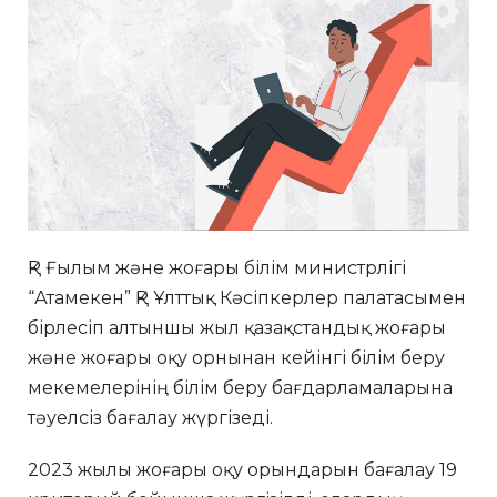
ҚР Ғылым және жоғары білім министрлігі
“Атамекен” ҚР Ұлттық Кәсіпкерлер палатасымен
бірлесіп алтыншы жыл қазақстандық жоғары
және жоғары оқу орнынан кейінгі білім беру
мекемелерінің білім беру бағдарламаларына
тәуелсіз бағалау жүргізеді.
2023 жылы жоғары оқу орындарын бағалау 19