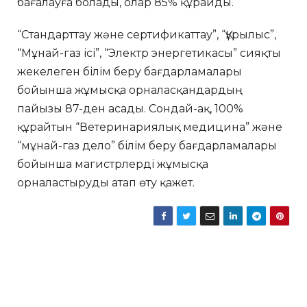
бағалауға болады, олар 85% құрайды.
“Стандарттау және сертификаттау”, “Құрылыс”,
“Мұнай-газ ісі”, “Электр энергетикасы” сияқты
жекелеген білім беру бағдарламалары
бойынша жұмысқа орналасқандардың
пайызы 87-ден асады. Сондай-ақ, 100%
құрайтын “Ветеринариялық медицина” және
“мұнай-газ дело” білім беру бағдарламалары
бойынша магистрлерді жұмысқа
орналастыруды атап өту қажет.