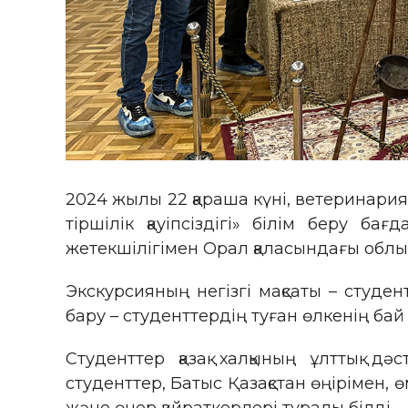
2024 жылы 22 қараша күні, ветеринария
тіршілік қауіпсіздігі» білім беру б
жетекшілігімен Орал қаласындағы облы
Экскурсияның негізгі мақсаты – студе
бару – студенттердің туған өлкенің ба
Студенттер қазақ халқының ұлттық 
студенттер, Батыс Қазақстан өңірімен