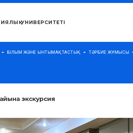
ИЯЛЫҚ УНИВЕРСИТЕТІ
Е
ҒЫЛЫМ ЖӘНЕ ЫНТЫМАҚТАСТЫҚ
ТӘРБИЕ ЖҰМЫСЫ
айына экскурсия