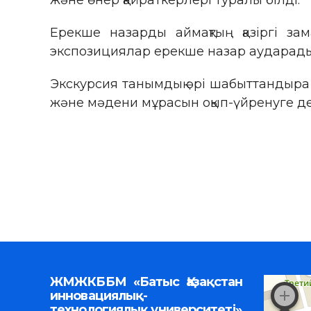
және өнер қайраткерлері туралы білді.
Ерекше назарды аймақтың қазіргі зам
экспозициялар ерекше назар аударады.
Экскурсия танымдық әрі шабыттандыра 
және мәдени мұрасын оқып-үйренуге д
ЖМЖКББМ «Батыс Қазақстан
инновациялық-
технологиялық университеті»