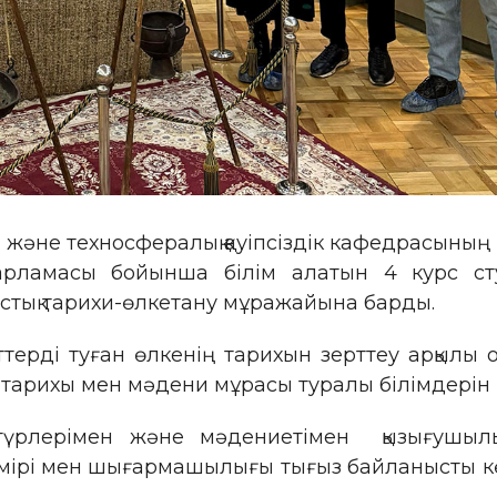
 және техносфералық қауіпсіздік кафедрасының 
ағдарламасы бойынша білім алатын 4 курс ст
стық тарихи-өлкетану мұражайына барды.
нттерді туған өлкенің тарихын зерттеу арқылы 
й тарихы мен мәдени мұрасы туралы білімдерін 
дәстүрлерімен және мәдениетімен қызығушыл
, өмірі мен шығармашылығы тығыз байланысты 