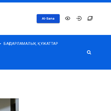
AI-Sana
БАҒДАРЛАМАЛЫҚ ҚҰЖАТТАР