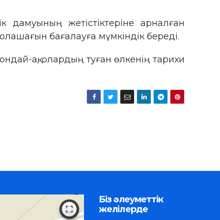
лік дамуының жетістіктеріне арналған
олашағын бағалауға мүмкіндік береді.
ндай-ақ, олардың туған өлкенің тарихи
Біз әлеуметтік
желілерде