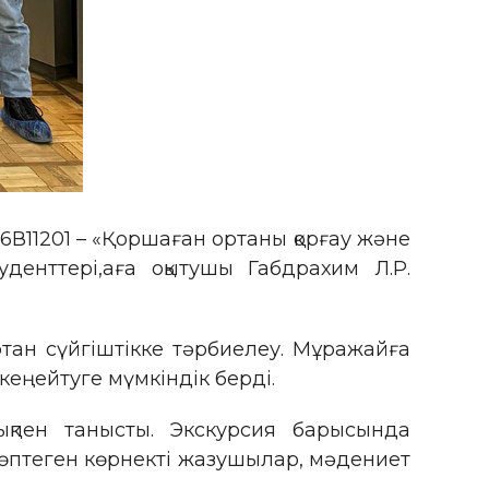
6В11201 – «Қоршаған ортаны қорғау және
уденттері,аға оқытушы Габдрахим Л.Р.
отан сүйгіштікке тәрбиелеу. Мұражайға
кеңейтуге мүмкіндік берді.
ықпен танысты. Экскурсия барысында
көптеген көрнекті жазушылар, мәдениет