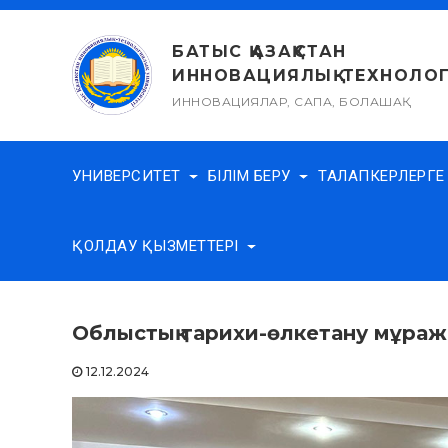
Skip
to
БАТЫС ҚАЗАҚСТАН
content
ИННОВАЦИЯЛЫҚ-ТЕХНОЛОГ
ИННОВАЦИЯЛАР, САПА, БОЛАШАҚ
УНИВЕРСИТЕТ
БІЛІМ БЕРУ
ТАЛАПКЕРЛЕРГ
ҚОЛДАУ ҚЫЗМЕТТЕРІ
Облыстық тарихи-өлкетану мұраж
12.12.2024