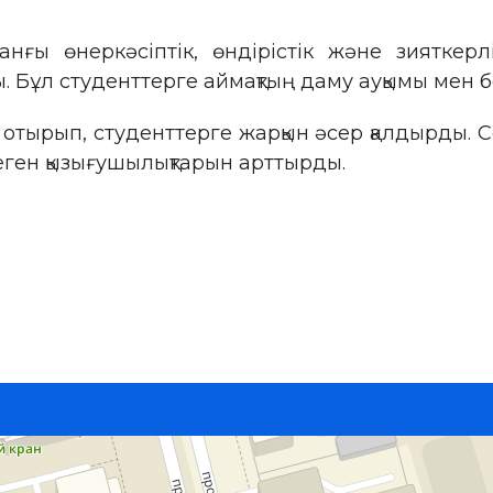
анғы өнеркәсіптік, өндірістік және зияткер
 Бұл студенттерге аймақтың даму ауқымы мен б
отырып, студенттерге жарқын әсер қалдырды. Со
еген қызығушылықтарын арттырды.