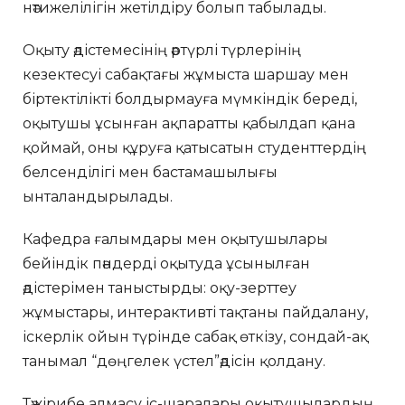
нәтижелілігін жетілдіру болып табылады.
Оқыту әдістемесінің әртүрлі түрлерінің
кезектесуі сабақтағы жұмыста шаршау мен
біртектілікті болдырмауға мүмкіндік береді,
оқытушы ұсынған ақпаратты қабылдап қана
қоймай, оны құруға қатысатын студенттердің
белсенділігі мен бастамашылығы
ынталандырылады.
Кафедра ғалымдары мен оқытушылары
бейіндік пәндерді оқытуда ұсынылған
әдістерімен таныстырды: оқу-зерттеу
жұмыстары, интерактивті тақтаны пайдалану,
іскерлік ойын түрінде сабақ өткізу, сондай-ақ
танымал “дөңгелек үстел”әдісін қолдану.
Тәжірибе алмасу іс-шаралары оқытушылардың