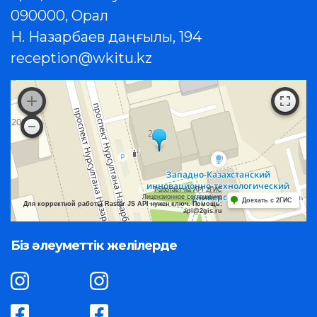
090000, Орал
Н. Назарбаев даңғылы, 194
reception@wkitu.kz
Работает на API 2ГИС
Лицензионное соглашение
Доехать с 2ГИС
Для корректной работы Raster JS API нужен ключ. Помощь:
api@2gis.ru
Біз әлеуметтік желілерде