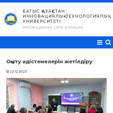
Skip
to
БАТЫС ҚАЗАҚСТАН
ИННОВАЦИЯЛЫҚ-ТЕХНОЛОГИЯЛЫҚ
content
УНИВЕРСИТЕТІ
ИННОВАЦИЯЛАР, САПА, БОЛАШАҚ
Оқыту әдістемелерін жетілдіру
22.12.2023