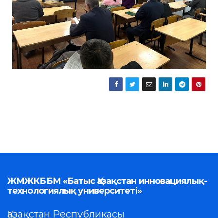
ЖМЖКББМ «Батыс Қазақстан инновациялық-
технологиялық университеті»
Қазақстан Республикасы