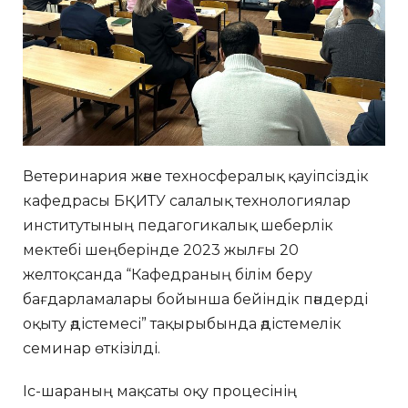
Ветеринария және техносфералық қауіпсіздік
кафедрасы БҚИТУ салалық технологиялар
институтының педагогикалық шеберлік
мектебі шеңберінде 2023 жылғы 20
желтоқсанда “Кафедраның білім беру
бағдарламалары бойынша бейіндік пәндерді
оқыту әдістемесі” тақырыбында әдістемелік
семинар өткізілді.
Іс-шараның мақсаты оқу процесінің