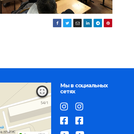
Мы в социальных
сетях
на API 2ГИС