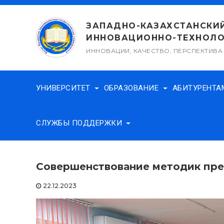
Перейти
к
ЗАПАДНО-КАЗАХСТАНСКИ
содержимому
ИННОВАЦИОННО-ТЕХНОЛО
ИННОВАЦИИ, КАЧЕСТВО, ПЕРСПЕКТИВА
УНИВЕРСИТЕТ
ОБРАЗОВАНИЕ
АБИТУРЕНТ
СЛУЖБЫ ПОДДЕРЖКИ
Совершенствование методик пр
22.12.2023