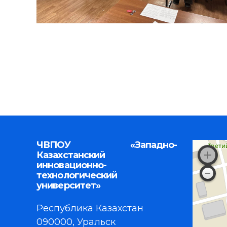
ЧВПОУ «Западно-
Казахстанский
инновационно-
технологический
университет»
Республика Казахстан
090000, Уральск