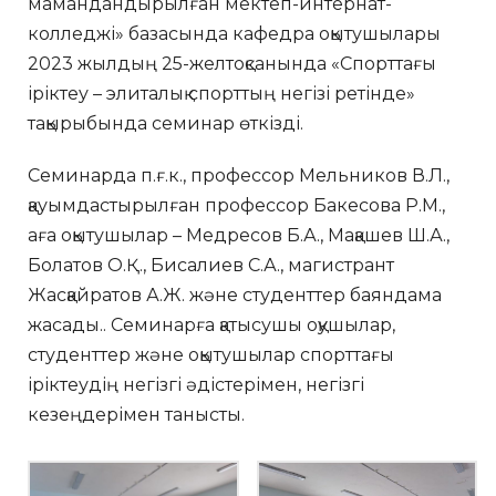
мамандандырылған мектеп-интернат-
колледжі» базасында кафедра оқытушылары
2023 жылдың 25-желтоқсанында «Спорттағы
іріктеу – элиталық спорттың негізі ретінде»
тақырыбында семинар өткізді.
Семинарда п.ғ.к., профессор Мельников В.Л.,
қауымдастырылған профессор Бакесова Р.М.,
аға оқытушылар – Медресов Б.А., Мақашев Ш.А.,
Болатов О.Қ., Бисалиев С.А., магистрант
Жасқайратов А.Ж. және студенттер баяндама
жасады.. Семинарға қатысушы оқушылар,
студенттер және оқытушылар спорттағы
іріктеудің негізгі әдістерімен, негізгі
кезеңдерімен танысты.