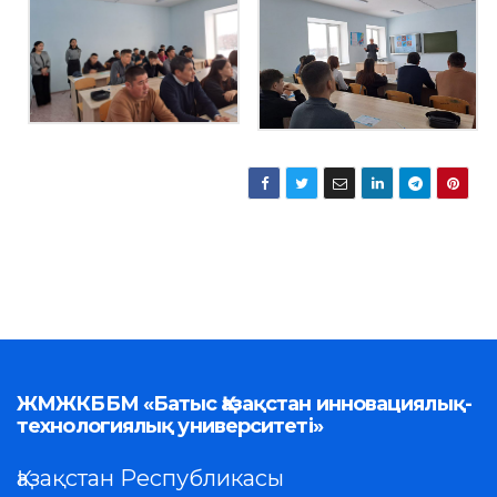
ЖМЖКББМ «Батыс Қазақстан инновациялық-
технологиялық университеті»
Қазақстан Республикасы