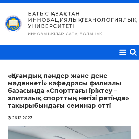
Skip
to
БАТЫС ҚАЗАҚСТАН
ИННОВАЦИЯЛЫҚ-ТЕХНОЛОГИЯЛЫҚ
content
УНИВЕРСИТЕТІ
ИННОВАЦИЯЛАР, САПА, БОЛАШАҚ
«Қоғамдық пәндер және дене
мәдениеті» кафедрасы филиалы
базасында «Спорттағы іріктеу –
элиталық спорттың негізі ретінде»
тақырыбындағы семинар өтті
26.12.2023