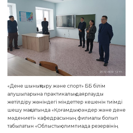
«Дене шынықтыру және спорт» ББ білім
алушыларына практикалық даярлауды
жетілдіру жөніндегі міндеттер кешенін тиімді
шешу мақсатында «Қоғамдық пәндер және дене
мәдениеті» кафедрасының филиалы болып
табылатын «Облыстық олимпиада резервінің