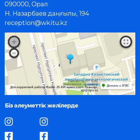
090000, Орал
Н. Назарбаев даңғылы, 194
reception@wkitu.kz
Работает на API 2ГИС
Лицензионное соглашение
Доехать с 2ГИС
Для корректной работы Raster JS API нужен ключ. Помощь:
api@2gis.ru
Біз әлеуметтік желілерде