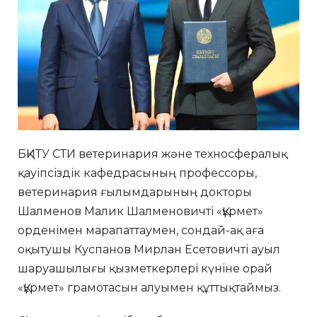
БҚИТУ СТИ ветеринария және техносфералық
қауіпсіздік кафедрасының профессоры,
ветеринария ғылымдарының докторы
Шалменов Малик Шалменовичті «Құрмет»
орденімен марапаттаумен, сондай-ақ аға
оқытушы Куспанов Мирлан Есетовичті ауыл
шаруашылығы қызметкерлері күніне орай
«Құрмет» грамотасын алуымен құттықтаймыз.