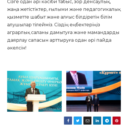
Сізге одан әрі кәсіби табыс, зор денсаулық,
жаңа жетістіктер, ғылыми және педагогикалық
қызметте шабыт және алғыс білдіретін білім
алушылар тілейміз. Сіздің еңбектеріңіз
аграрлық саланы дамытуға және мамандарды
даярлау сапасын арттыруға одан әрі пайда
әкелсін!