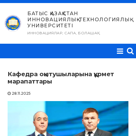
Skip
to
БАТЫС ҚАЗАҚСТАН
ИННОВАЦИЯЛЫҚ-ТЕХНОЛОГИЯЛЫҚ
content
УНИВЕРСИТЕТІ
ИННОВАЦИЯЛАР, САПА, БОЛАШАҚ
Кафедра оқытушыларына құрмет
марапаттары
28.11.2025