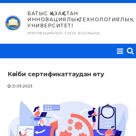
Skip
to
БАТЫС ҚАЗАҚСТАН
ИННОВАЦИЯЛЫҚ-ТЕХНОЛОГИЯЛЫҚ
content
УНИВЕРСИТЕТІ
ИННОВАЦИЯЛАР, САПА, БОЛАШАҚ
Кәсіби сертификаттаудан өту
21.09.2023