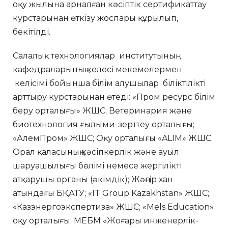
оқу жылына арналған кәсіптік сертификаттау
курстарынан өткізу жоспары құрылып,
бекітілді.
Салалық технологиялар институтының
кафедраларының келесі мекемелермен
келісімі бойынша білім алушылар біліктілікті
арттыру курстарынан өтеді: «Пром ресурс білім
беру орталығы» ЖШС; Ветеринария және
биотехнология ғылыми-зерттеу орталығы;
«АлемПром» ЖШС; Оқу орталығы «ALIM» ЖШС;
Орал қаласының кәсіпкерлік және ауыл
шаруашылығы бөлімі немесе жергілікті
атқарушы органы (әкімдік); Жәңгір хан
атындағы БҚАТУ; «IT Group Kazakhstan» ЖШС;
«Казэнергоэкспертиза» ЖШС; «Mels Education»
оқу орталығы; МЕБМ «Жоғары инженерлік-