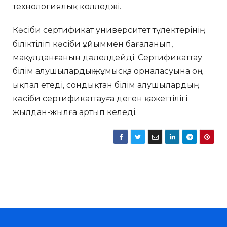
технологиялық колледжі.
Кәсіби сертификат университет түлектерінің
біліктілігі кәсіби ұйыммен бағаланып,
мақұлданғанын дәлелдейді. Сертификаттау
білім алушылардың жұмысқа орналасуына оң
ықпал етеді, сондықтан білім алушылардың
кәсіби сертификаттауға деген қажеттілігі
жылдан-жылға артып келеді.