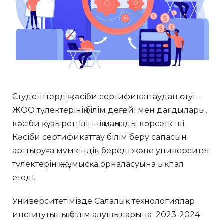
Студенттердің кәсіби сертификаттаудан өтуі –
ЖОО түлектерінің білім деңгейі мен дағдылары,
кәсіби құзыреттілігінің маңызды көрсеткіші.
Кәсіби сертификаттау білім беру сапасын
арттыруға мүмкіндік береді және университет
түлектерінің жұмысқа орналасуына ықпал
етеді.
Университетімізде Салалық технологиялар
институтының білім алушыларына 2023-2024