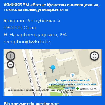
ЖМЖКББМ «Батыс Қазақстан инновациялық-
технологиялық университеті»
Қазақстан Республикасы
090000, Орал
Н. Назарбаев даңғылы, 194
reception@wkitu.kz
Работает на API 2ГИС
Лицензионное соглашение
Доехать с 2ГИС
Для корректной работы Raster JS API нужен ключ. Помощь:
api@2gis.ru
Біз әлеуметтік желілерде