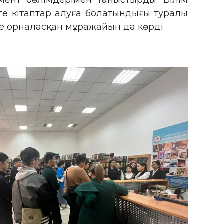
мент бөлімдерімен таныстырды. Білім
ге кітаптар алуға болатындығы туралы
де орналасқан мұражайын да көрді.