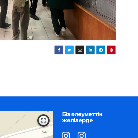
Біз әлеуметтік
желілерде