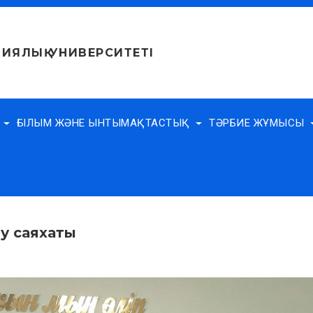
ИЯЛЫҚ УНИВЕРСИТЕТІ
Е
ҒЫЛЫМ ЖӘНЕ ЫНТЫМАҚТАСТЫҚ
ТӘРБИЕ ЖҰМЫСЫ
ру саяхаты