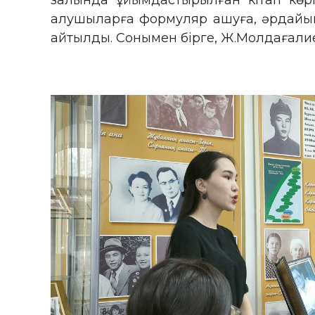
залында ұйымдастырылған кітап көрм
алушыларға формуляр ашуға, әрдайым 
айтылды. Сонымен бірге, Ж.Молдағалие