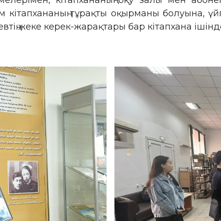
елерімен, кітапхананың оқу залы мен абоне
кітапхананың тұрақты оқырманы болуына, үй
втің жеке керек-жарақтары бар кітапхана ішін