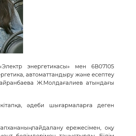
«Электр энергетикасы» мен 6В07105
ергетика, автоматтандыру және есептеу
 Кайранбаева Ж.Молдағалиев атындағы
кітапқа, әдеби шығармаларға деген
апхананың пайдалану ережесімен, оқу