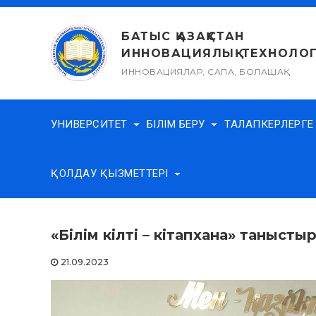
Skip
to
БАТЫС ҚАЗАҚСТАН
content
ИННОВАЦИЯЛЫҚ-ТЕХНОЛОГ
ИННОВАЦИЯЛАР, САПА, БОЛАШАҚ
УНИВЕРСИТЕТ
БІЛІМ БЕРУ
ТАЛАПКЕРЛЕРГ
ҚОЛДАУ ҚЫЗМЕТТЕРІ
«Білім кілті – кітапхана» танысты
21.09.2023