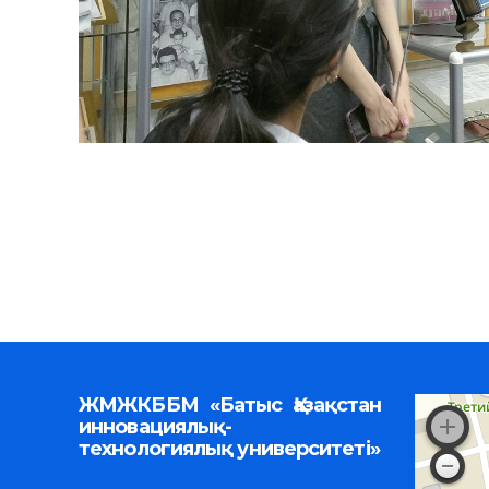
ЖМЖКББМ «Батыс Қазақстан
инновациялық-
технологиялық университеті»