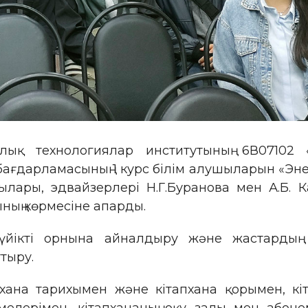
лық технологиялар институтының 6В07102 
бағдарламасының 1 курс білім алушыларын «Эн
ылары, эдвайзерлері Н.Г.Буранова мен А.Б.
ның көрмесіне апарды.
сүйікті орнына айналдыру және жастардың 
тыру.
хана тарихымен және кітапхана қорымен, кіт