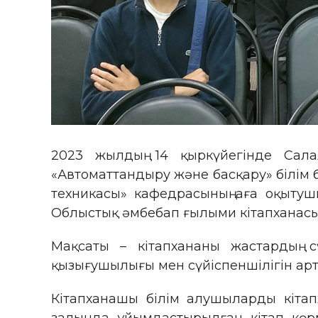
2023 жылдың 14 қыркүйегінде Сала
«Автоматтандыру және басқару» білім 
техникасы» кафедрасының аға оқытуш
Облыстық әмбебап ғылыми кітапханасы
Мақсаты – кітапхананы жастардың 
қызығушылығы мен сүйіспеншілігін арт
Кітапханашы білім алушыларды кітап