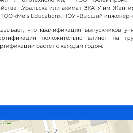
арии и биотехнологии; ТОО «АлемПром»;
йства г.Уральска или акимат; ЗКАТУ им. Жангир
 ТОО «Mels Education»; НОУ «Высший инженерн
азывает, что квалификация выпускников ун
ертификация положительно влияет на тру
ертификации растет с каждым годом.