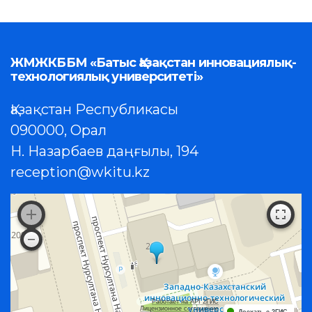
ЖМЖКББМ «Батыс Қазақстан инновациялық-
технологиялық университеті»
Қазақстан Республикасы
090000, Орал
Н. Назарбаев даңғылы, 194
reception@wkitu.kz
Работает на API 2ГИС
Лицензионное соглашение