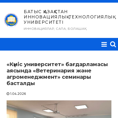
Skip
to
БАТЫС ҚАЗАҚСТАН
ИННОВАЦИЯЛЫҚ-ТЕХНОЛОГИЯЛЫҚ
content
УНИВЕРСИТЕТІ
ИННОВАЦИЯЛАР, САПА, БОЛАШАҚ
«Күміс университет» бағдарламасы
аясында «Ветеринария және
агроменеджмент» семинары
басталды
1.04.2026