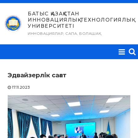
Skip
to
БАТЫС ҚАЗАҚСТАН
ИННОВАЦИЯЛЫҚ-ТЕХНОЛОГИЯЛЫҚ
content
УНИВЕРСИТЕТІ
ИННОВАЦИЯЛАР, САПА, БОЛАШАҚ
Эдвайзерлік сағат
17.11.2023