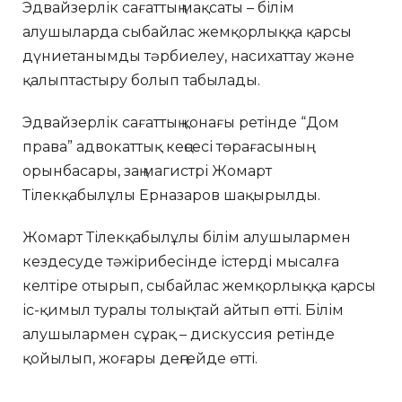
Эдвайзерлік сағаттың мақсаты – білім
алушыларда сыбайлас жемқорлыққа қарсы
дүниетанымды тәрбиелеу, насихаттау және
қалыптастыру болып табылады.
Эдвайзерлік сағаттың қонағы ретінде “Дом
права” адвокаттық кеңсесі төрағасының
орынбасары, заң магистрі Жомарт
Тілекқабылұлы Ерназаров шақырылды.
Жомарт Тілекқабылұлы білім алушылармен
кездесуде тәжірибесінде істерді мысалға
келтіре отырып, сыбайлас жемқорлыққа қарсы
іс-қимыл туралы толықтай айтып өтті. Білім
алушылармен сұрақ – дискуссия ретінде
қойылып, жоғары деңгейде өтті.