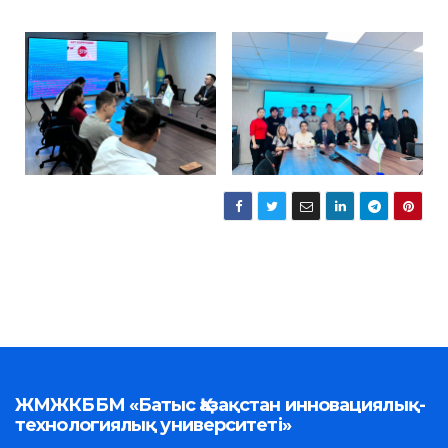
ЖМЖКББМ «Батыс Қазақстан инновациялық-
технологиялық университеті»