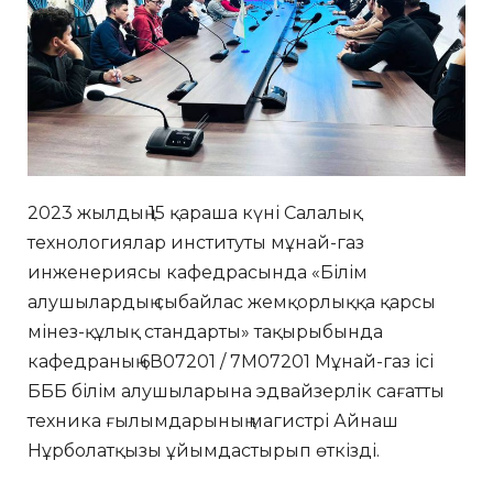
2023 жылдың 15 қараша күні Салалық
технологиялар институты мұнай-газ
инженериясы кафедрасында «Білім
алушылардың сыбайлас жемқорлыққа қарсы
мінез-құлық стандарты» тақырыбында
кафедраның 6В07201 / 7М07201 Мұнай-газ ісі
БББ білім алушыларына эдвайзерлік сағатты
техника ғылымдарының магистрі Айнаш
Нұрболатқызы ұйымдастырып өткізді.