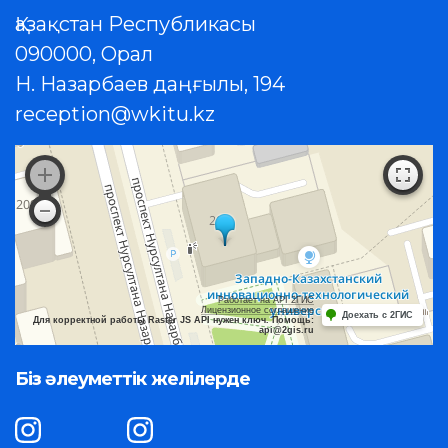
Қазақстан Республикасы
090000, Орал
Н. Назарбаев даңғылы, 194
reception@wkitu.kz
Работает на API 2ГИС
Лицензионное соглашение
Доехать с 2ГИС
Для корректной работы Raster JS API нужен ключ. Помощь:
api@2gis.ru
Біз әлеуметтік желілерде