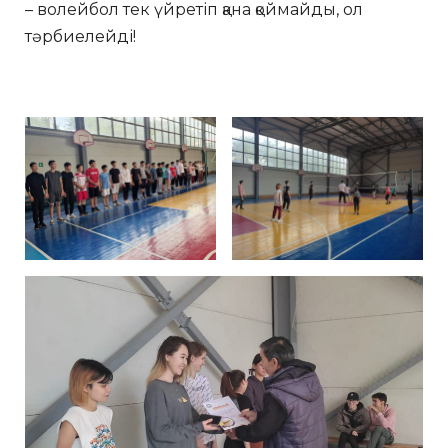
– волейбол тек үйретіп қана қоймайды, ол
тәрбиелейді!