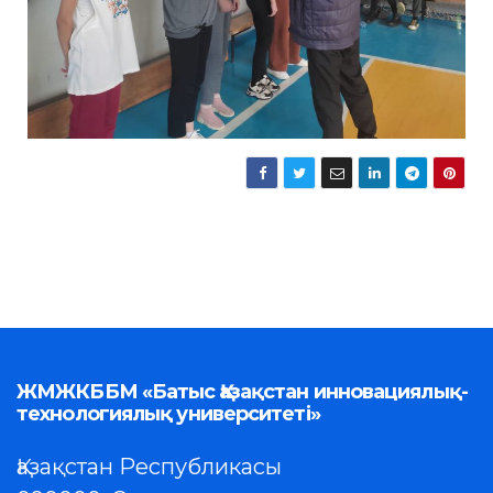
ЖМЖКББМ «Батыс Қазақстан инновациялық-
технологиялық университеті»
Қазақстан Республикасы