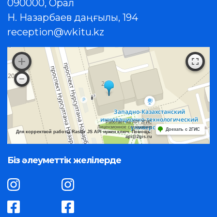
090000, Орал
Н. Назарбаев даңғылы, 194
reception@wkitu.kz
Работает на API 2ГИС
Лицензионное соглашение
Доехать с 2ГИС
Для корректной работы Raster JS API нужен ключ. Помощь:
api@2gis.ru
Біз әлеуметтік желілерде