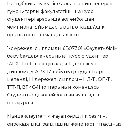
Республикасы күніне арналған инженерлік-
гуманитарлық факультетінің 1-3 курс
студенттері арасында волейболдан
чемпионат ұйымдастырып, өткізді.Үздік
орынға сегіз команда таласты.
1-дәрежелі дипломды 6В07301 «Сәулет» білім
беру бағдарламасының 1 курс студенттері
(АРХ-11 тобы) жеңіп алды. II дәрежелі
дипломды АРХ-12 тобының студенттері
иеленді, ІІІ дәрежелі диплом – НД-11, ОП-11,
ТТТ-11, ВТИС-11 топтарының командасы.
Студенттерді волейболдың қауіпсіздігі
қызықтырды.
Мұнда әлеуметтік жауапкершілік сезімін,
еңбекқорлықты, батылдықты және тәртіпті қосыңыз