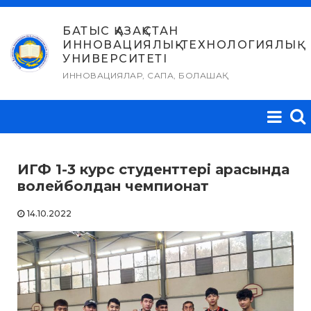
Skip
to
БАТЫС ҚАЗАҚСТАН
ИННОВАЦИЯЛЫҚ-ТЕХНОЛОГИЯЛЫҚ
content
УНИВЕРСИТЕТІ
ИННОВАЦИЯЛАР, САПА, БОЛАШАҚ
ИГФ 1-3 курс студенттері арасында
волейболдан чемпионат
14.10.2022