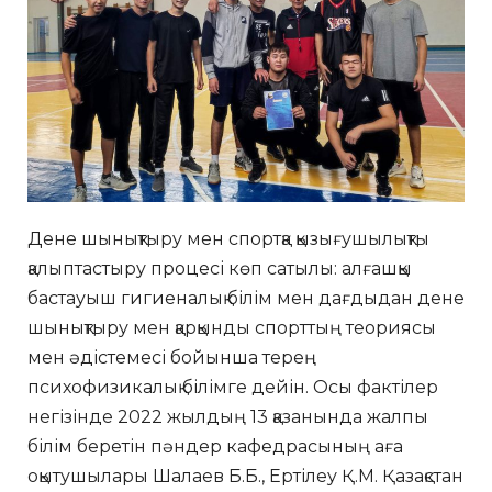
Дене шынықтыру мен спортқа қызығушылықты
қалыптастыру процесі көп сатылы: алғашқы
бастауыш гигиеналық білім мен дағдыдан дене
шынықтыру мен қарқынды спорттың теориясы
мен әдістемесі бойынша терең
психофизикалық білімге дейін. Осы фактілер
негізінде 2022 жылдың 13 қазанында жалпы
білім беретін пәндер кафедрасының аға
оқытушылары Шалаев Б.Б., Ертілеу Қ.М. Қазақстан