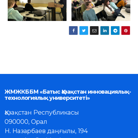
ЖМЖКББМ «Батыс Қазақстан инновациялық-
технологиялық университеті»
Қазақстан Республикасы
090000, Орал
Н. Назарбаев даңғылы, 194