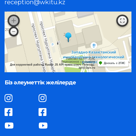
reception@wkitu.kz
Работает на API 2ГИС
Лицензионное соглашение
Доехать с 2ГИС
Для корректной работы Raster JS API нужен ключ. Помощь:
api@2gis.ru
Біз әлеуметтік желілерде