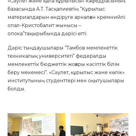
«Сәулет және қала құрылысы» кафедрасының
базасында А.Т. Тасқалиевтің “Құрылыс
материалдарын өндіруге арналған кремнийлі
опал-Кристобалит жынысы –
опока”тақырыбында дәрісі өтті.
Дәріс тыңдаушылары “Тамбов мемлекеттік
техникалық университеті” федералды
мемлекеттік бюджеттік жоғары кәсіптік білім
беру мекемесі”. «Сәулет, құрылыс және көлік»
институтының студенттері мен оқытушылары
болды.