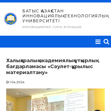
Skip
to
БАТЫС ҚАЗАҚСТАН
ИННОВАЦИЯЛЫҚ-ТЕХНОЛОГИЯЛЫҚ
content
УНИВЕРСИТЕТІ
ИННОВАЦИЯЛАР, САПА, БОЛАШАҚ
Халықаралық академиялық ұтқырлық
бағдарламасы «Сәулет-құрылыс
материалтану»
1.04.2024