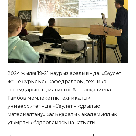
2024 жылғы 19-21 наурыз аралығында. «Сәулет
және құрылыс» кафедралары, техника
ғылымдарының магистрі. А.Т. Тасқалиева
Тамбов мемлекеттік техникалық
университетінде «Сәулет – құрылыс
материалтану» халықаралық академиялық
ұтқырлық бағдарламасына қатысты.