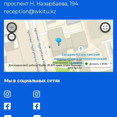
проспект Н. Назарбаева, 194
reception@wkitu.kz
Работает на API 2ГИС
Лицензионное соглашение
Доехать с 2ГИС
Для корректной работы Raster JS API нужен ключ. Помощь:
api@2gis.ru
Мы в социальных сетях