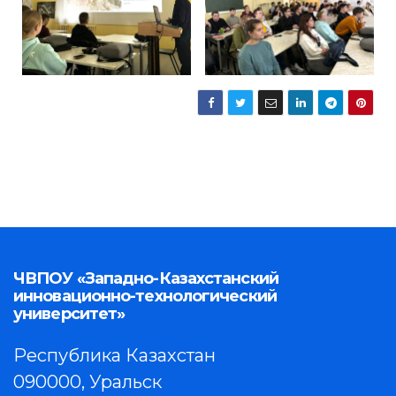
ЧВПОУ «Западно-Казахстанский
инновационно-технологический
университет»
Республика Казахстан
090000, Уральск