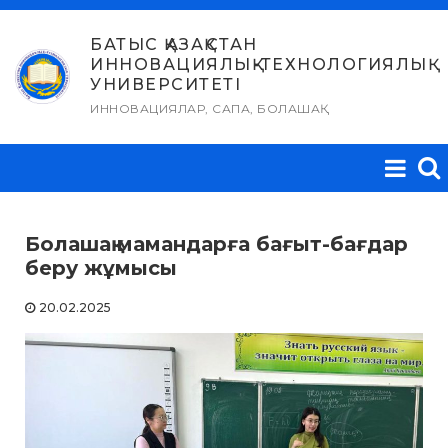
Skip
to
БАТЫС ҚАЗАҚСТАН
ИННОВАЦИЯЛЫҚ-ТЕХНОЛОГИЯЛЫҚ
content
УНИВЕРСИТЕТІ
ИННОВАЦИЯЛАР, САПА, БОЛАШАҚ
Болашақ мамандарға бағыт-бағдар
беру жұмысы
20.02.2025