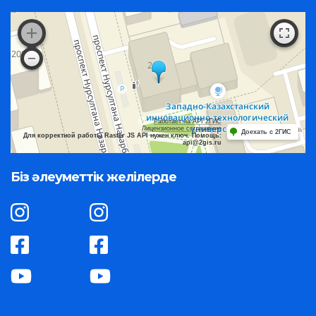
Работает на API 2ГИС
Лицензионное соглашение
Доехать с 2ГИС
Для корректной работы Raster JS API нужен ключ. Помощь:
api@2gis.ru
Біз әлеуметтік желілерде