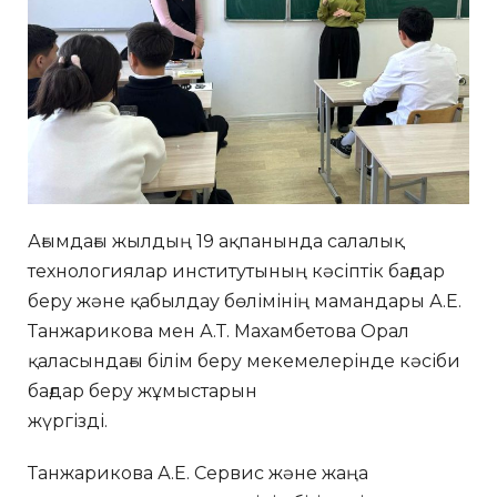
Ағымдағы жылдың 19 ақпанында cалалық
технологиялар институтының кәсіптік бағдар
беру және қабылдау бөлімінің мамандары А.Е.
Танжарикова мен А.Т. Махамбетова Орал
қаласындағы білім беру мекемелерінде кәсіби
бағдар беру жұмыстарын
жүргізді.
Танжарикова А.Е. Сервис және жаңа