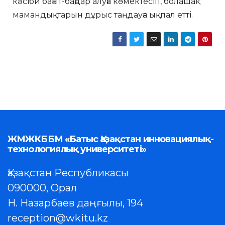
кәсіби бағыт-бағдар алуға көмектесіп, болашақ
мамандықтарын дұрыс таңдауға ықпал етті.
ЖМЖКББМ «Батыс Қазақстан инновациялық-
технологиялық университеті»
Қазақстан Республикасы
090000, Орал
Н. Назарбаев даңғылы, 194
reception@wkitu.kz