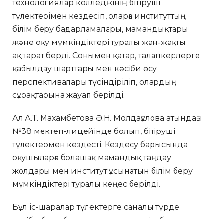
технологиялар колледжінің бітіруші
түлектерімен кездесіп, оларға институттың
білім беру бағдарламалары, мамандықтары
және оқу мүмкіндіктері туралы жан-жақты
ақпарат берді. Сонымен қатар, талапкерлерге
қабылдау шарттары мен кәсіби өсу
перспективалары түсіндіріліп, олардың
сұрақтарына жауап берілді.
Ал А.Т. Махамбетова Ә.Н. Молдағұлова атындағы
№38 мектеп-лицейінде болып, бітіруші
түлектермен кездесті. Кездесу барысында
оқушыларға болашақ мамандық таңдау
жолдары мен институт ұсынатын білім беру
мүмкіндіктері туралы кеңес берілді.
Бұл іс-шаралар түлектерге саналы түрде