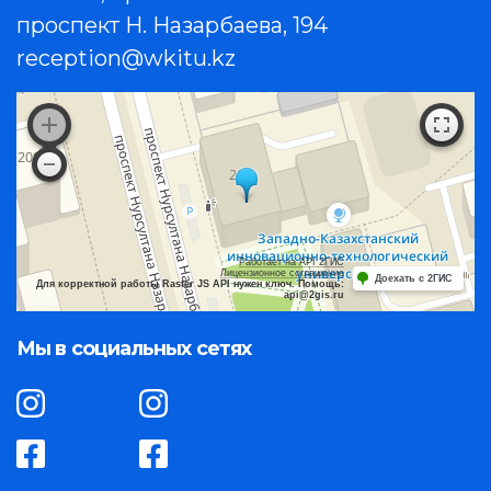
проспект Н. Назарбаева, 194
reception@wkitu.kz
Работает на API 2ГИС
Лицензионное соглашение
Доехать с 2ГИС
Для корректной работы Raster JS API нужен ключ. Помощь:
api@2gis.ru
Мы в социальных сетях