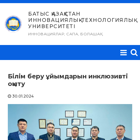
Skip
to
БАТЫС ҚАЗАҚСТАН
ИННОВАЦИЯЛЫҚ-ТЕХНОЛОГИЯЛЫҚ
content
УНИВЕРСИТЕТІ
ИННОВАЦИЯЛАР, САПА, БОЛАШАҚ
Білім беру ұйымдарын инклюзивті
оқыту
30.01.2024