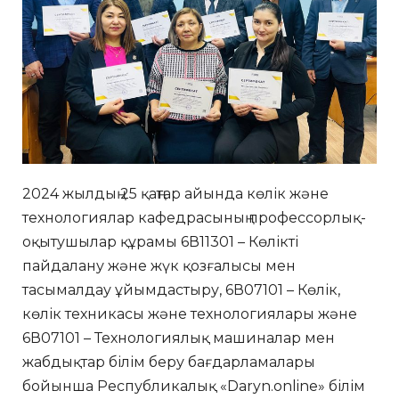
2024 жылдың 25 қаңтар айында көлік және
технологиялар кафедрасының профессорлық-
оқытушылар құрамы 6В11301 – Көлікті
пайдалану және жүк қозғалысы мен
тасымалдау ұйымдастыру, 6В07101 – Көлік,
көлік техникасы және технологиялары және
6В07101 – Технологиялық машиналар мен
жабдықтар білім беру бағдарламалары
бойынша Республикалық «Daryn.online» білім