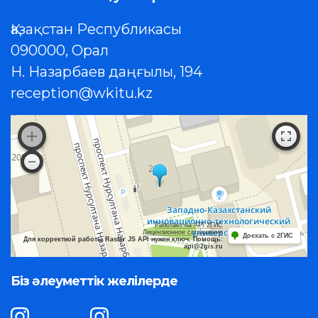
Қазақстан Республикасы
090000, Орал
Н. Назарбаев даңғылы, 194
reception@wkitu.kz
Работает на API 2ГИС
Лицензионное соглашение
Доехать с 2ГИС
Для корректной работы Raster JS API нужен ключ. Помощь:
api@2gis.ru
Біз әлеуметтік желілерде