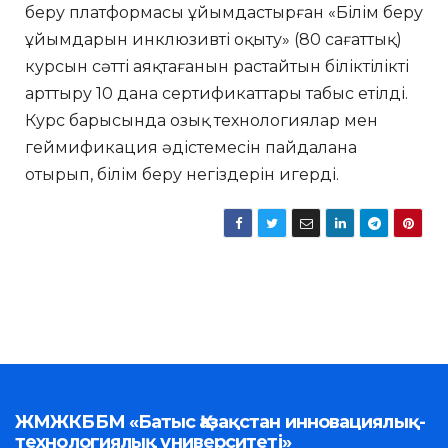
беру платформасы ұйымдастырған «Білім беру
ұйымдарын инклюзивті оқыту» (80 сағаттық)
курсын сәтті аяқтағанын растайтын біліктілікті
арттыру 10 дана сертификаттары табыс етілді.
Курс барысында озық технологиялар мен
геймификация әдістемесін пайдалана
отырып, білім беру негіздерін игерді.
ЖМЖКББМ «Батыс Қазақстан инновациялық-
технологиялық университеті»