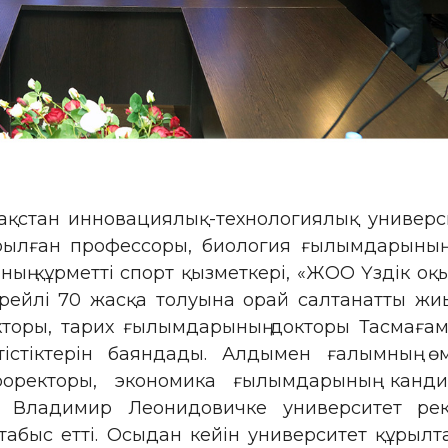
зақстан инновациялық-технологиялық универ
ылған профессоры, биология ғылымдарының 
ның құрметті спорт қызметкері, «ЖОО Үздік оқ
йлі 70 жасқа толуына орай салтанатты жиын
торы, тарих ғылымдарының докторы Тасмағам
етістіктерін баяндады. Алдымен ғалымның
і проректоры, экономика ғылымдарының кан
, Владимир Леонидовичке университет рек
табыс етті. Осыдан кейін университет құрыл