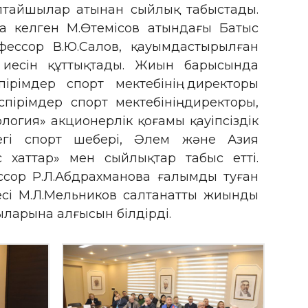
ылтайшылар атынан сыйлық табыстады.
а келген М.Өтемісов атындағы Батыс
офессор В.Ю.Салов, қауымдастырылған
 иесін құттықтады. Жиын барысында
імдер спорт мектебінің директоры
ірімдер спорт мектебінің директоры,
логия» акционерлік қоғамы қауіпсіздік
егі спорт шебері, Әлем және Азия
с хаттар» мен сыйлықтар табыс етті.
ссор Р.Л.Абдрахманова ғалымды туған
иесі М.Л.Мельников салтанатты жиынды
ларына алғысын білдірді.