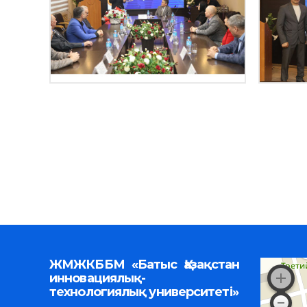
ЖМЖКББМ «Батыс Қазақстан
инновациялық-
технологиялық университеті»