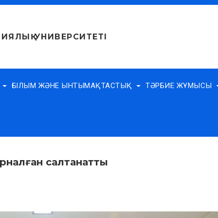
ИЯЛЫҚ УНИВЕРСИТЕТІ
Е
ҒЫЛЫМ ЖӘНЕ ЫНТЫМАҚТАСТЫҚ
ТӘРБИЕ ЖҰМЫСЫ
арналған салтанатты