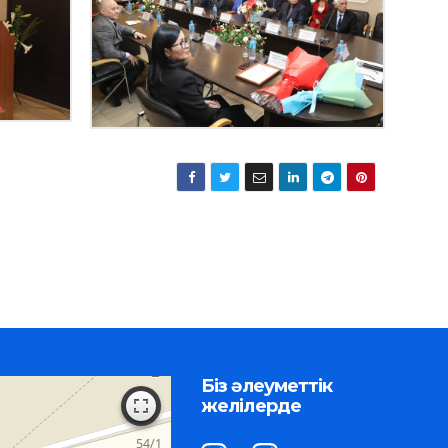
Біз әлеуметтік
желілерде