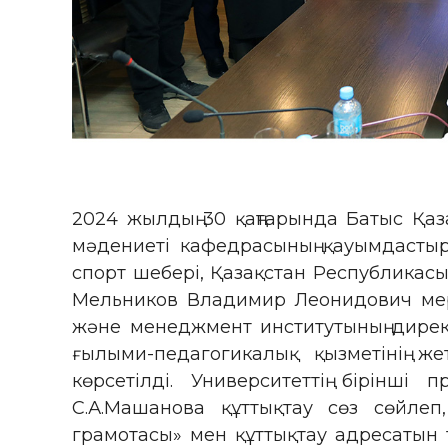
2024 жылдың 30 қаңтарында Батыс Қа
мәдениеті кафедрасының қауымдастыр
спорт шебері, Қазақстан Республикасы
Мельников Владимир Леонидович мере
және менеджмент институтының дирек
ғылыми-педагогикалық қызметінің ж
көрсетілді. Университеттің бірінш
С.А.Машанова құттықтау сөз сөйлеп
грамотасы» мен құттықтау адресатын 