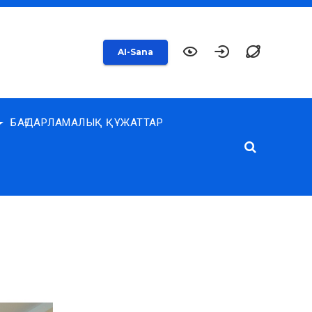
AI-Sana
БАҒДАРЛАМАЛЫҚ ҚҰЖАТТАР