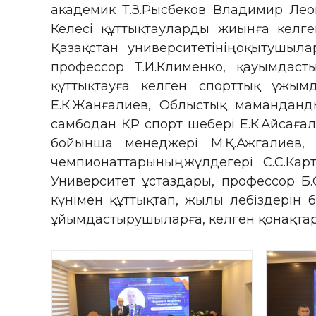
академик Т.З.Рысбеков Владимир Лео
Келесі құттықтауларды жиынға келг
Қазақстан университетінің оқытушыл
профессор Т.И.Клименко, қауымдас
құттықтауға келген спорттық ұжы
Е.К.Жанғалиев, Облыстық маманданды
самбодан ҚР спорт шебері Е.К.Айсағал
бойынша менеджері М.Қ.Ажгалиев,
чемпионаттарының жүлдегері С.С.Кар
Университет ұстаздары, профессор Б
күнімен құттықтап, жылы лебіздерін 
ұйымдастырушыларға, келген қонақтар