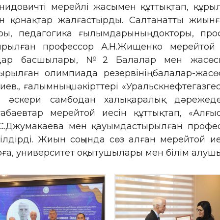
нидовичті мерейлі жасымен құттықтап, құр
ен қонақтар жалғастырды. Салтанатты жиынғ
ары, педагогика ғылымдарының докторы, пр
тырылған профессор А.Н.Жищенко мерейтой
мдар басшылары, №2 Балалар мен жасөспір
рылған олимпиада резервінің балалар-жасөсп
иев., ғалымның шәкірттері «Уральскнефтегазгео
 әскери самбодан халықаралық дәрежед
табаевтар мерейтой иесін құттықтап, «Алғы
.С.Джумакаева мен қауымдастырылған профе
білдірді. Жиын соңында сөз алған мерейтой 
ға, университет оқытушылары мен білім алушы