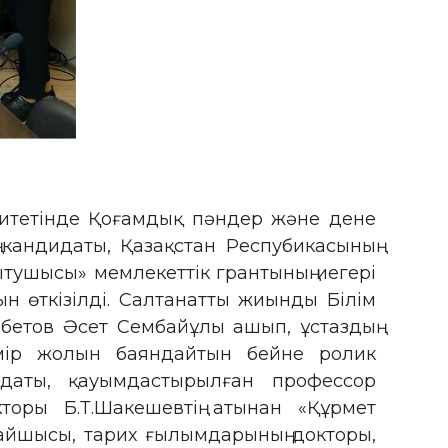
ситетінде Қоғамдық пәндер және дене
кандидаты, Қазақстан Респубикасының
ытушысы» мемлекеттік грантының иегері
 өткізілді. Салтанатты жиынды Білім
бетов Әсет Сембайұлы ашып, ұстаздың
 өмір жолын баяндайтын бейне ролик
дидаты, қауымдастырылған профессор
торы Б.Т.Шакешевтің атынан «Құрмет
тайшысы, тарих ғылымдарының докторы,