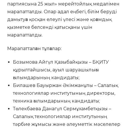
партиясына 25 жыл» мерейтойлық медалімен
марапатталды. Олар адал еңбегі, білім беруді
дамытуға қосқан елеулі үлесі және қоғамдық
қызметке белсенді қатысқаны үшін
марапатталды.
Марапатталған тұлғалар:
Бозымова Айгүл Қазыбайқызы – БҚИТУ
құрылтайшысы, ауыл шаруашылығы
ғылымдарының кандидаты;
Билашев Бауыржан Әкімжанұлы – Салалық
технологиялар институтының директоры,
техника ғылымдарының кандидаты;
Төлекбаева Данагүл Сермұхамбетқызы –
Салалық технологиялар институтының
тәрбие жұмысы және әлеуметтік мәселелер