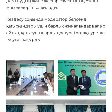
дамытудың және жастар саясатының өзекті
мәселелерін талқылады.
Кездесу соңында модератор белсенді
қатысқандары үшін барлық жиналғандарға алғыс
айтып, қатысушыларды дәстүрлі ортақ суретке
түсуге шақырды.