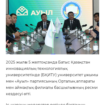
2025 жылғы 5 желтоқсанда Батыс Қазақстан
инновациялық-технологиялық
университетінде (БҚИТУ) университет ұжымы
мен «Ауыл» партиясының Орталық аппараты
мен аймақтық филиалы басшылығының ресми
кездесуі өтті.
Іс-шараны модератор ретінде бастауыш