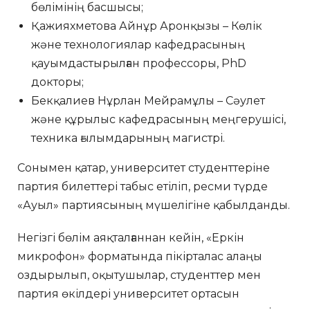
бөлімінің басшысы;
Қажияхметова Айнұр Аронқызы – Көлік
және технологиялар кафедрасының
қауымдастырылған профессоры, PhD
докторы;
Бекқалиев Нұрлан Мейрамұлы – Сәулет
және құрылыс кафедрасының меңгерушісі,
техника ғылымдарының магистрі.
Сонымен қатар, университет студенттеріне
партия билеттері табыс етіліп, ресми түрде
«Ауыл» партиясының мүшелігіне қабылданды.
Негізгі бөлім аяқталғаннан кейін, «Еркін
микрофон» форматында пікірталас алаңы
оздырылып, оқытушылар, студенттер мен
партия өкілдері университет ортасын