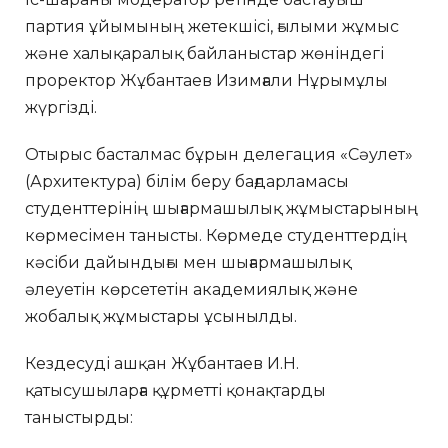
партия ұйымының жетекшісі, ғылыми жұмыс
және халықаралық байланыстар жөніндегі
проректор Жұбантаев Изимғали Нұрымұлы
жүргізді.
Отырыс басталмас бұрын делегация «Сәулет»
(Архитектура) білім беру бағдарламасы
студенттерінің шығармашылық жұмыстарының
көрмесімен танысты. Көрмеде студенттердің
кәсіби дайындығы мен шығармашылық
әлеуетін көрсететін академиялық және
жобалық жұмыстары ұсынылды.
Кездесуді ашқан Жұбантаев И.Н.
қатысушыларға құрметті қонақтарды
таныстырды: