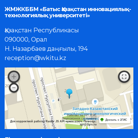
ЖМЖКББМ «Батыс Қазақстан инновациялық-
технологиялық университеті»
Қазақстан Республикасы
090000, Орал
Н. Назарбаев даңғылы, 194
reception@wkitu.kz
Работает на API 2ГИС
Лицензионное соглашение
Доехать с 2ГИС
Для корректной работы Raster JS API нужен ключ. Помощь:
api@2gis.ru