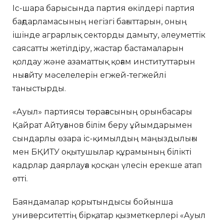
Іс-шара барысында партия өкілдері партия
бағдарламасының негізгі бағыттарын, оның
ішінде аграрлық секторды дамыту, әлеуметтік
саясатты жетілдіру, жастар бастамаларын
қолдау және азаматтық қоғам институттарын
нығайту мәселелерін егжей-тегжейлі
таныстырды.
«Ауыл» партиясы төрағасының орынбасары
Қайрат Айтуғанов білім беру ұйымдарымен
сындарлы өзара іс-қимылдың маңыздылығы
мен БҚИТУ оқытушылар құрамының білікті
кадрлар даярлауға қосқан үлесін ерекше атап
өтті.
Баяндамалар қорытындысы бойынша
университеттің бірқатар қызметкерлері «Ауыл