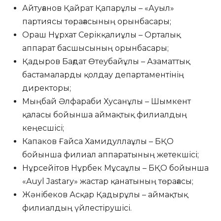
Айтуғанов Қайрат Қапарұлы – «Ауыл»
партиясы төрағасының орынбасары;
Ораш Нұрхат Серікқалиұлы – Орталық
аппарат басшысының орынбасары;
Қадыров Бағдат Өтеубайұлы – Азаматтық
бастамаларды қолдау департаментінің
директоры;
Мыңбай Әлфараби Хусанұлы – Шымкент
қаласы бойынша аймақтық филиалдың
кеңесшісі;
Капаков Ғайса Хамидуллаұлы – БҚО
бойынша филиал аппаратының жетекшісі;
Нұрсейітов Нұрбек Мұсаұлы – БҚО бойынша
«Auyl Jastary» жастар қанатының төрағасы;
Жәнібеков Асқар Қадырұлы – аймақтық
филиалдың үйлестірушісі.