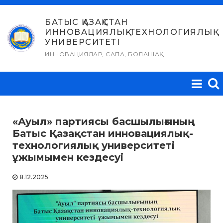
Skip
to
БАТЫС ҚАЗАҚСТАН
ИННОВАЦИЯЛЫҚ-ТЕХНОЛОГИЯЛЫҚ
content
УНИВЕРСИТЕТІ
ИННОВАЦИЯЛАР, САПА, БОЛАШАҚ
«Ауыл» партиясы басшылығының
Батыс Қазақстан инновациялық-
технологиялық университеті
ұжымымен кездесуі
8.12.2025