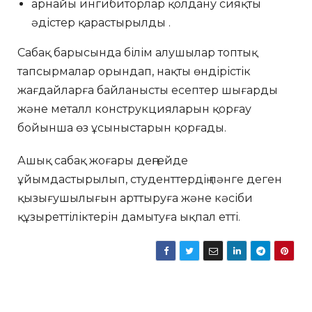
арнайы ингибиторлар қолдану сияқты
әдістер қарастырылды .
Сабақ барысында білім алушылар топтық
тапсырмалар орындап, нақты өндірістік
жағдайларға байланысты есептер шығарды
және металл конструкцияларын қорғау
бойынша өз ұсыныстарын қорғады.
Ашық сабақ жоғары деңгейде
ұйымдастырылып, студенттердің пәнге деген
қызығушылығын арттыруға және кәсіби
құзыреттіліктерін дамытуға ықпал етті.