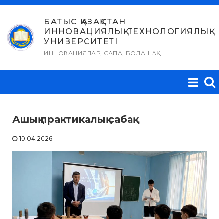
Skip
to
БАТЫС ҚАЗАҚСТАН
ИННОВАЦИЯЛЫҚ-ТЕХНОЛОГИЯЛЫҚ
content
УНИВЕРСИТЕТІ
ИННОВАЦИЯЛАР, САПА, БОЛАШАҚ
Ашық практикалық сабақ
10.04.2026