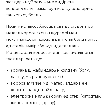
жолдарын үйрету және өндірісте
қолданылатын заманауи қорғау әдістерімен
таныстыру болды.
Практикалық сабақ барысында студенттер
металл коррозиясының түрлері мен
механизмдерін қарастырып, оны болдырмау
әдістерін тәжірибе жүзінде талдады.
Металдарды коррозиядан қорғаудың негізгі
тәсілдері ретінде:
қорғаныш жабындарын қолдану (бояу,
лактау, мырыштау және т.б.);
коррозияға төзімді материалдар мен
қорытпаларды пайдалану;
электрохимиялық қорғау әдістері (катодтық
және анодтық қорғау);