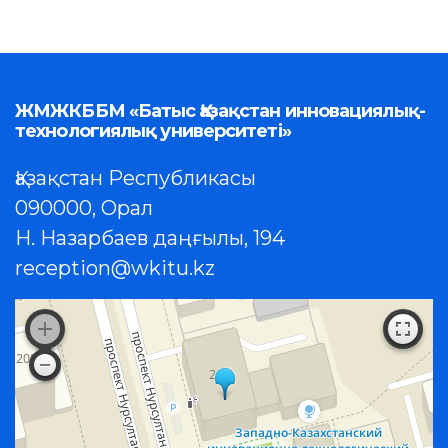
ЖМЖКББМ «Батыс Қазақстан инновациялық-
технологиялық университеті»
Қазақстан Республикасы
090000, Орал
Н. Назарбаев даңғылы, 194
reception@wkitu.kz