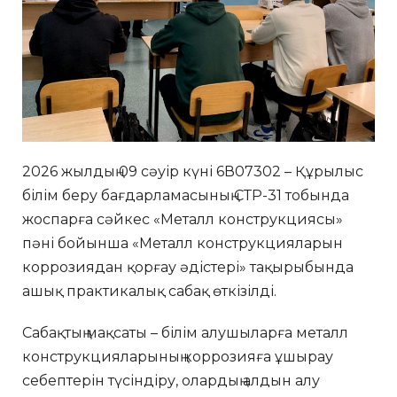
2026 жылдың 09 сәуір күні 6В07302 – Құрылыс
білім беру бағдарламасының СТР-31 тобында
жоспарға сәйкес «Металл конструкциясы»
пәні бойынша «Металл конструкцияларын
коррозиядан қорғау әдістері» тақырыбында
ашық практикалық сабақ өткізілді.
Сабақтың мақсаты – білім алушыларға металл
конструкцияларының коррозияға ұшырау
себептерін түсіндіру, олардың алдын алу