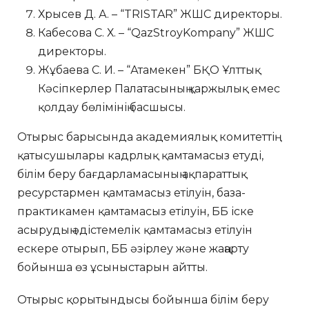
Хрысев Д. А. – “TRISTAR” ЖШС директоры.
Кабесова С. Х. – “QazStroyKompany” ЖШС
директоры.
Жұбаева С. И. – “Атамекен” БҚО Ұлттық
Кәсіпкерлер Палатасының қаржылық емес
қолдау бөлімінің басшысы.
Отырыс барысында академиялық комитеттің
қатысушылары кадрлық қамтамасыз етуді,
білім беру бағдарламасының ақпараттық
ресурстармен қамтамасыз етілуін, база-
практикамен қамтамасыз етілуін, ББ іске
асырудың әдістемелік қамтамасыз етілуін
ескере отырып, ББ әзірлеу және жаңарту
бойынша өз ұсыныстарын айтты.
Отырыс қорытындысы бойынша білім беру