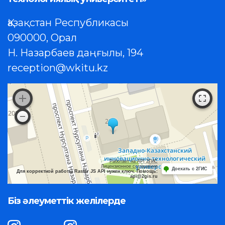
Қазақстан Республикасы
090000, Орал
Н. Назарбаев даңғылы, 194
reception@wkitu.kz
Работает на API 2ГИС
Лицензионное соглашение
Доехать с 2ГИС
Для корректной работы Raster JS API нужен ключ. Помощь:
api@2gis.ru
Біз әлеуметтік желілерде