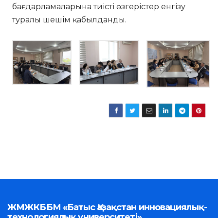
бағдарламаларына тиісті өзгерістер енгізу
туралы шешім қабылданды.
ЖМЖКББМ «Батыс Қазақстан инновациялық-
технологиялық университеті»