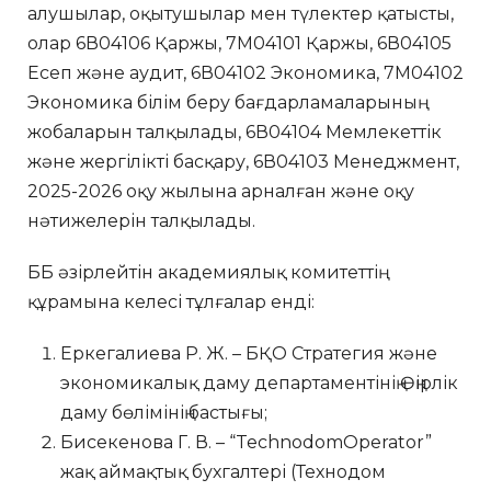
алушылар, оқытушылар мен түлектер қатысты,
олар 6В04106 Қаржы, 7М04101 Қаржы, 6В04105
Есеп және аудит, 6В04102 Экономика, 7М04102
Экономика білім беру бағдарламаларының
жобаларын талқылады, 6В04104 Мемлекеттік
және жергілікті басқару, 6В04103 Менеджмент,
2025-2026 оқу жылына арналған және оқу
нәтижелерін талқылады.
ББ әзірлейтін академиялық комитеттің
құрамына келесі тұлғалар енді:
Еркегалиева Р. Ж. – БҚО Стратегия және
экономикалық даму департаментінің Өңірлік
даму бөлімінің бастығы;
Бисекенова Г. В. – “TechnodomOperator”
жақ аймақтық бухгалтері (Технодом