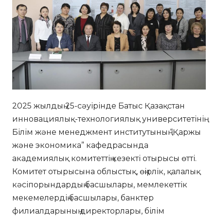
2025 жылдың 25-сәуірінде Батыс Қазақстан
инновациялық-технологиялық университетінің
Білім және менеджмент институтының “Қаржы
және экономика” кафедрасында
академиялық комитеттің кезекті отырысы өтті.
Комитет отырысына облыстық, өңірлік, қалалық
кәсіпорындардың басшылары, мемлекеттік
мекемелердің басшылары, банктер
филиалдарының директорлары, білім