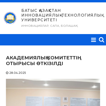
Skip
to
БАТЫС ҚАЗАҚСТАН
ИННОВАЦИЯЛЫҚ-ТЕХНОЛОГИЯЛЫҚ
content
УНИВЕРСИТЕТІ
ИННОВАЦИЯЛАР, САПА, БОЛАШАҚ
АКАДЕМИЯЛЫҚ КОМИТЕТТІҢ
ОТЫРЫСЫ ӨТКІЗІЛДІ
28.04.2025