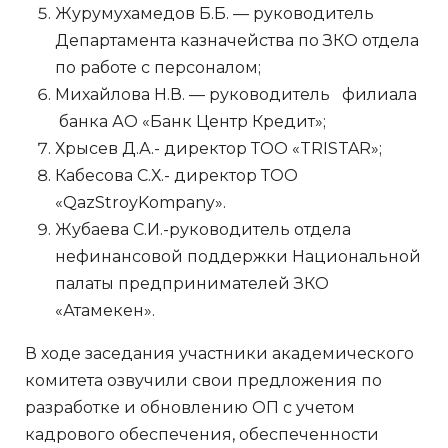
Журумухамедов Б.Б. — руководитель
Департамента казначейства по ЗКО отдела
по работе с персоналом;
Михайлова Н.В. — руководитель филиала
банка АО «Банк Центр Кредит»;
Хрысев Д.А.- директор ТОО «TRISTAR»;
Кабесова С.Х.- директор ТОО
«QazStroyKompany».
Жубаева С.И.-руководитель отдела
нефинансовой поддержки Национальной
палаты предпринимателей ЗКО
«Атамекен».
В ходе заседания участники академического
комитета озвучили свои предложения по
разработке и обновлению ОП с учетом
кадрового обеспечения, обеспеченности