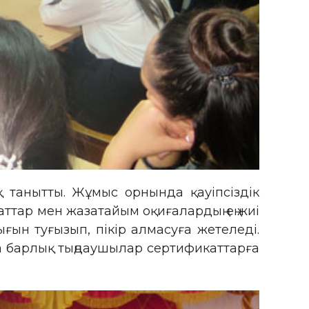
 танытты. Жұмыс орнында қауіпсіздік
аттар мен жазатайым оқиғалардың ең жиі
ын туғызып, пікір алмасуға жетеледі.
да барлық тыңдаушылар сертификаттарға