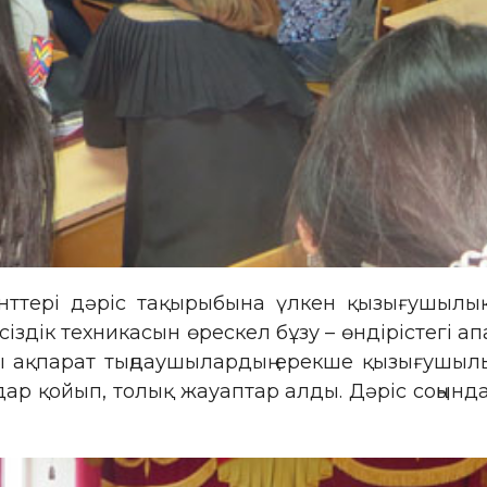
ттері дәріс тақырыбына үлкен қызығушылық
іздік техникасын өрескел бұзу – өндірістегі ап
ы ақпарат тыңдаушылардың ерекше қызығушылығ
дар қойып, толық жауаптар алды. Дәріс соңын