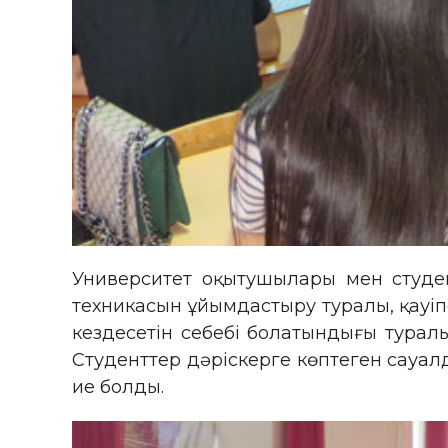
Университет оқытушылары мен студен
техникасын ұйымдастыру туралы, қауіпс
кездесетін себебі болатындығы турал
Студенттер дәріскерге көптеген сауал
ие болды.