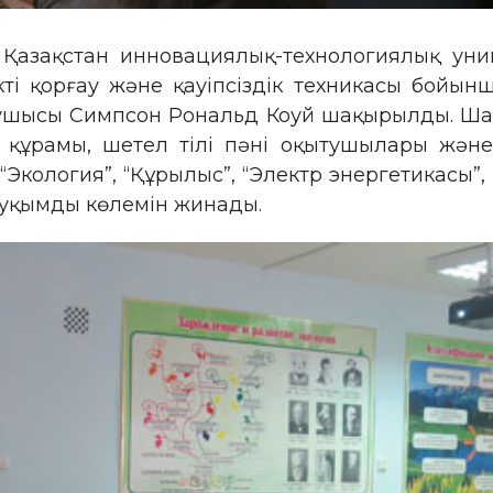
Қазақстан инновациялық-технологиялық униве
кті қорғау және қауіпсіздік техникасы бойын
шысы Симпсон Рональд Коуй шақырылды. Шара
 құрамы, шетел тілі пәні оқытушылары және
 ісі”, “Экология”, “Құрылыс”, “Электр энергетик
ауқымды көлемін жинады.