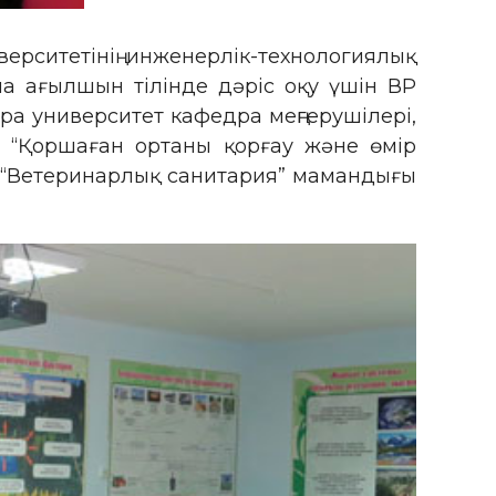
рситетінің инженерлік-технологиялық
ша ағылшын тілінде дәріс оқу үшін ВР
 университет кафедра меңгерушілері,
 “Қоршаған ортаны қорғау және өмір
асы”, “Ветеринарлық санитария” мамандығы