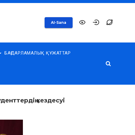
AI-Sana
БАҒДАРЛАМАЛЫҚ ҚҰЖАТТАР
енттердің кездесуі