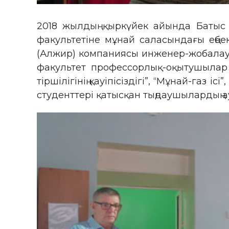
2018 жылдың қыркүйек айында Батыс 
факультетіне мұнай саласындағы еңбе
(Алжир) компаниясы инженер-жобалау
факультет профессорлық-оқытушылар
тіршілігінің қауіпісіздігі”, “Мұнай-газ
студенттері қатысқан тыңдаушылардың 