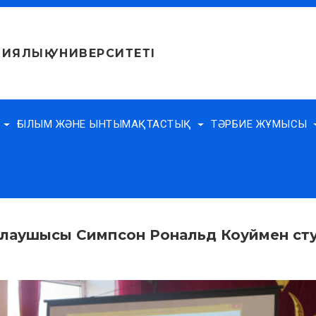
ИЯЛЫҚ УНИВЕРСИТЕТІ
Е
ҒЫЛЫМ ЖӘНЕ ЫНТЫМАҚТАСТЫҚ
ТӘРБИЕ ЖҰМЫСЫ
аушысы Симпсон Рональд Коуймен студ