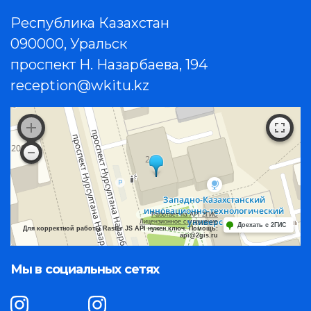
Республика Казахстан
090000, Уральск
проспект Н. Назарбаева, 194
reception@wkitu.kz
Работает на API 2ГИС
Лицензионное соглашение
Доехать с 2ГИС
Для корректной работы Raster JS API нужен ключ. Помощь:
api@2gis.ru
Мы в социальных сетях