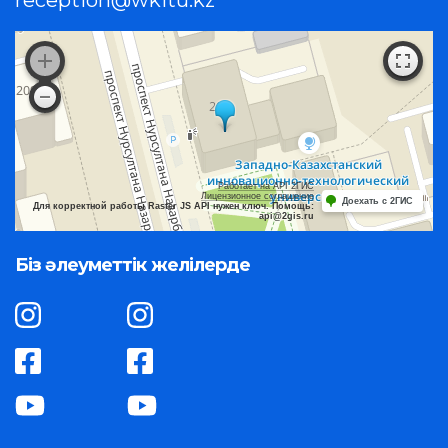
Работает на API 2ГИС
Лицензионное соглашение
Доехать с 2ГИС
Для корректной работы Raster JS API нужен ключ. Помощь:
api@2gis.ru
Біз әлеуметтік желілерде