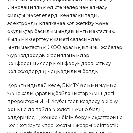
инновациялық әдістемелермен алмасу
сияқты мәселелерді кең талқылады,
электронды кітапханаға қол жеткізу және
оқулықтар басылымындағы ынтымақтастық.
Ғылыми-зерттеу қызметі саласындағы
ынтымақтастық: ЖОО аралық ғылыми жобалар,
журналдардағы жарияланымдар,
конференциялар мен форумдарға қатысу
келіссөздердің маңыздылығы болды.
Қорытындылай келе, БҚИТУ ғылыми жұмыс
және халықаралық байланыстар жөніндегі
проректоры И. Н. Жұбантаев кездесу екі оқу
орнына да пайда әкелетін және біздің
елдеріміздің кеңірек білім беру мақсаттарына
қол жеткізуге үлес қосатын жоғары әріптестік