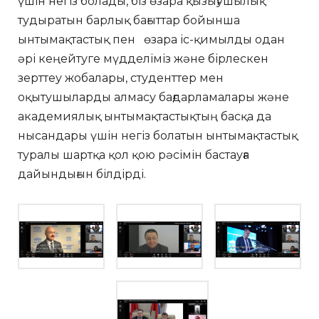
үшін негіз болады, біз өзара қызығушылық
тудыратын барлық бағыттар бойынша
ынтымақтастық пен өзара іс-қимылды одан
әрі кеңейтуге мүдделіміз және бірлескен
зерттеу жобалары, студенттер мен
оқытушыларды алмасу бағдарламалары және
академиялық ынтымақтастықтың басқа да
нысандары үшін негіз болатын ынтымақтастық
туралы шартқа қол қою рәсімін бастауға
дайындығын білдірді.