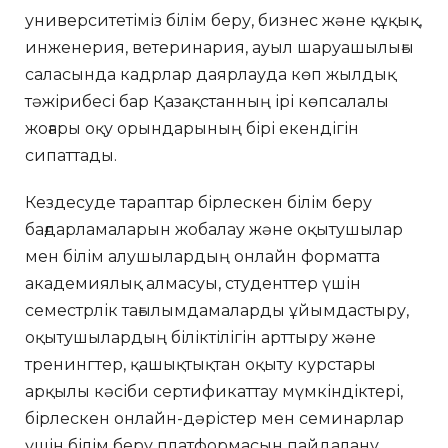
университетіміз білім беру, бизнес және құқық,
инженерия, ветеринария, ауыл шаруашылығы
саласында кадрлар даярлауда көп жылдық
тәжірибесі бар Қазақстанның ірі көпсалалы
жоғары оқу орындарының бірі екендігін
сипаттады.
Кездесуде тараптар бірлескен білім беру
бағдарламаларын жобалау және оқытушылар
мен білім алушылардың онлайн форматта
академиялық алмасуы, студенттер үшін
семестрлік тағылымдамаларды ұйымдастыру,
оқытушылардың біліктілігін арттыру және
тренингтер, қашықтықтан оқыту курстары
арқылы кәсіби сертификаттау мүмкіндіктері,
бірлескен онлайн-дәрістер мен семинарлар
үшін білім беру платформасын пайдалану,