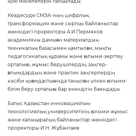
қою мәселелерін талқылады.
Кездесуде СМЗА-ның цифрлық
трансформация және сыртқы байланыстар
жөніндегі проректоры А.И.Пермяков
академияны дамыған материалдық-
техникалық базасымен қамтылған, мықты
педагогикалық құрамы және ғылыми-зерттеу
орталығы, жұмыс берушілердің, заңгер-
ғалымдардың және практик заңгерлердің
кәсіби қоғамдастығында танылған үлкен ғылыми-
білім беру орталығы бар екендігін баяндады.
Батыс Қазақстан инновациялық-
технологиялық университетінің ғылыми жұмыс
және халықаралық байланыстар жөніндегі
проректоры И.Н. Жұбантаев