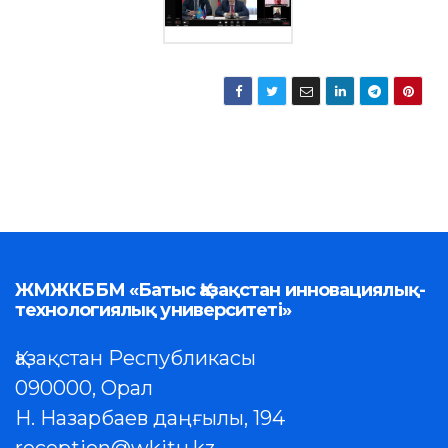
ЖМЖКББМ «Батыс Қазақстан инновациялық-
технологиялық университеті»
Қазақстан Республикасы
090000, Орал
Н. Назарбаев даңғылы, 194
reception@wkitu.kz