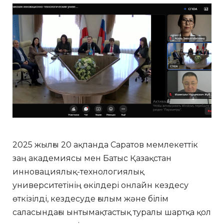
2025 жылғы 20 ақпанда Саратов мемлекеттік
заң академиясы мен Батыс Қазақстан
инновациялық-технологиялық
университетінің өкілдері онлайн кездесу
өткізілді, кездесуде ғылым және білім
саласындағы ынтымақтастық туралы шартқа қол