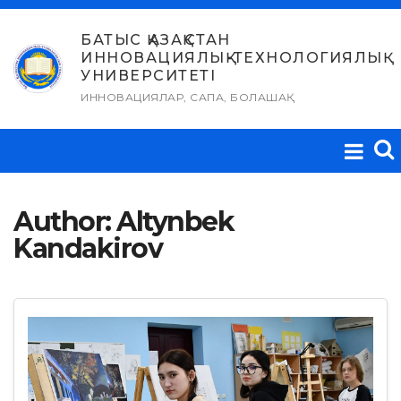
Skip
to
БАТЫС ҚАЗАҚСТАН
ИННОВАЦИЯЛЫҚ-ТЕХНОЛОГИЯЛЫҚ
content
УНИВЕРСИТЕТІ
ИННОВАЦИЯЛАР, САПА, БОЛАШАҚ
Author:
Altynbek
Kandakirov