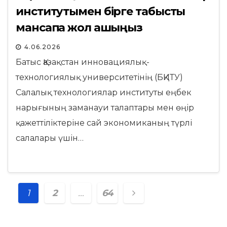
институтымен бірге табысты
мансапқа жол ашыңыз
4.06.2026
Батыс Қазақстан инновациялық-
технологиялық университетінің (БҚИТУ)
Салалық технологиялар институты еңбек
нарығының заманауи талаптары мен өңір
қажеттіліктеріне сай экономиканың түрлі
салалары үшін…
Posts
1
2
…
64
navigation