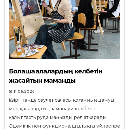
Болашақ қалалардың келбетін
жасайтын мамандық
11.06.2026
Қазіргі таңда сәулет саласы қоғамның дамуы
мен қалалардың заманауи келбетін
қалыптастыруда маңызды рөл атқарады.
Әдемілік пен функционалдылықты үйлестіре