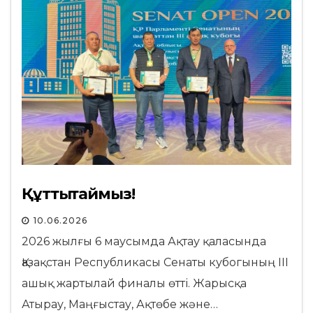
Құттықтаймыз!
10.06.2026
2026 жылғы 6 маусымда Ақтау қаласында
Қазақстан Республикасы Сенаты кубогының III
ашық жартылай финалы өтті. Жарысқа
Атырау, Маңғыстау, Ақтөбе және…