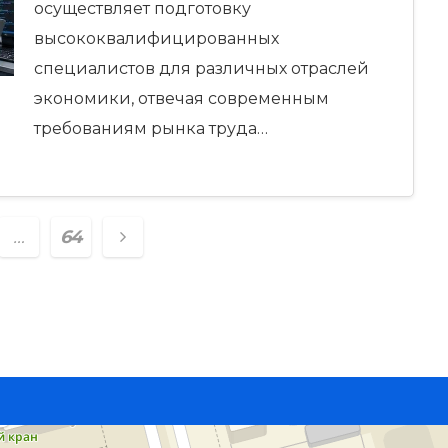
осуществляет подготовку
высококвалифицированных
специалистов для различных отраслей
экономики, отвечая современным
требованиям рынка труда…
ация
…
64
ям