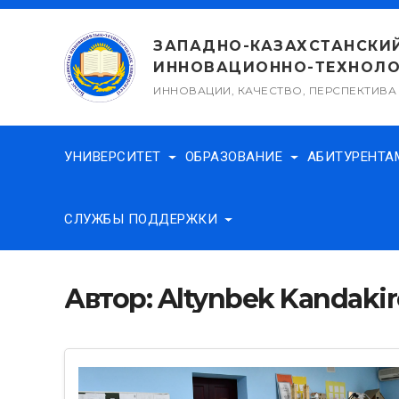
Перейти
к
ЗАПАДНО-КАЗАХСТАНСКИ
содержимому
ИННОВАЦИОННО-ТЕХНОЛО
ИННОВАЦИИ, КАЧЕСТВО, ПЕРСПЕКТИВА
УНИВЕРСИТЕТ
ОБРАЗОВАНИЕ
АБИТУРЕНТ
СЛУЖБЫ ПОДДЕРЖКИ
Автор:
Altynbek Kandaki