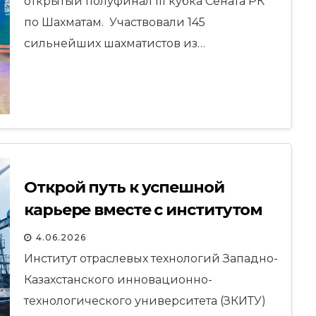
открытый полуфинал III кубка Сената РК
по Шахматам. Участвовали 145
сильнейших шахматистов из…
Открой путь к успешной
карьере вместе с институтом
отраслевых технологий ЗКИТУ
4.06.2026
Институт отраслевых технологий Западно-
Казахстанского инновационно-
технологического университета (ЗКИТУ)