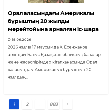
Орал қаласындағы Америкалық
бұрыштың 20 жылдық
мерейтойына арналған іс-шара
өтті
18.06.2026
2026 жылғы 17 маусымда Х. Есенжанов
атындағы Батыс Қазақстан облыстық балалар
және жасөспірімдер кітапханасында Орал
қаласындағы Америкалық бұрыштың 20
жылдық…
Posts
1
2
…
883