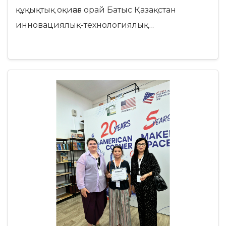
құқықтық оқиғаға орай Батыс Қазақстан
инновациялық-технологиялық…