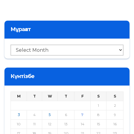
navigation
Мұрағат
Мұрағат
Күнтізбе
M
T
W
T
F
S
S
1
2
3
4
5
6
7
8
9
10
11
12
13
14
15
16
17
18
19
20
21
22
23