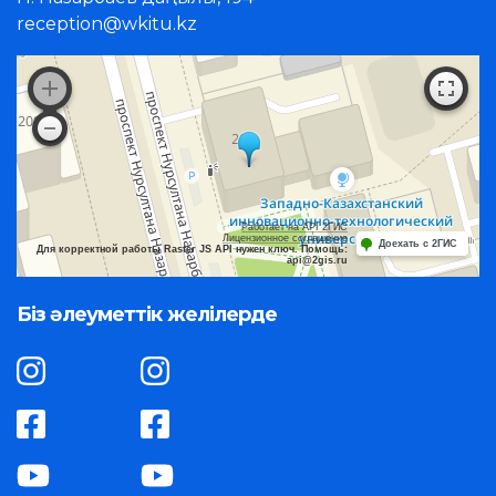
reception@wkitu.kz
Работает на API 2ГИС
Лицензионное соглашение
Доехать с 2ГИС
Для корректной работы Raster JS API нужен ключ. Помощь:
api@2gis.ru
Біз әлеуметтік желілерде