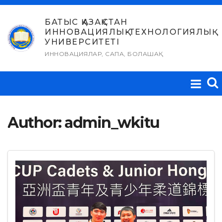
Skip
to
БАТЫС ҚАЗАҚСТАН
ИННОВАЦИЯЛЫҚ-ТЕХНОЛОГИЯЛЫҚ
content
УНИВЕРСИТЕТІ
ИННОВАЦИЯЛАР, САПА, БОЛАШАҚ
Author:
admin_wkitu