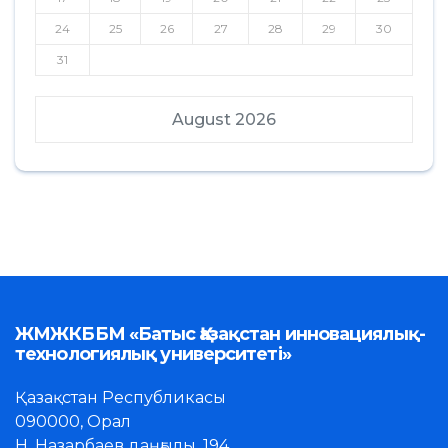
24
25
26
27
28
29
30
31
August 2026
ЖМЖКББМ «Батыс Қазақстан инновациялық-
технологиялық университеті»
Қазақстан Республикасы
090000, Орал
Н. Назарбаев даңғылы, 194