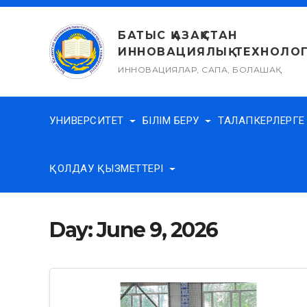
Skip
to
БАТЫС ҚАЗАҚСТАН
content
ИННОВАЦИЯЛЫҚ-ТЕХНОЛОГ
ИННОВАЦИЯЛАР, САПА, БОЛАШАҚ
УНИВЕРСИТЕТ
БІЛІМ БЕРУ
ТАЛАПКЕРЛЕРГ
ҚОЛДАУ ҚЫЗМЕТТЕРІ
Day:
June 9, 2026