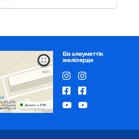
Біз әлеуметтік
желілерде
на API 2ГИС
 соглашение
Доехать с 2ГИС
api@2gis.ru