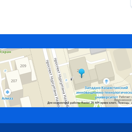
Работает 
Лицензионное
Для корректной работы Raster JS API нужен ключ. Помощь: 