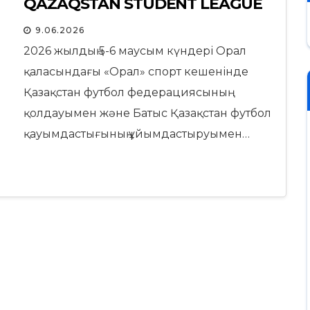
QAZAQSTAN STUDENT LEAGUE
9.06.2026
2026 жылдың 5-6 маусым күндері Орал
қаласындағы «Орал» спорт кешенінде
Қазақстан футбол федерациясының
қолдауымен және Батыс Қазақстан футбол
қауымдастығының ұйымдастыруымен…