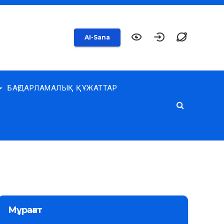
AI-Sana
БАҒДАРЛАМАЛЫҚ ҚҰЖАТТАР
Мұрағат