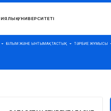
ИЯЛЫҚ УНИВЕРСИТЕТІ
Е
ҒЫЛЫМ ЖӘНЕ ЫНТЫМАҚТАСТЫҚ
ТӘРБИЕ ЖҰМЫСЫ