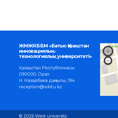
ЖМЖКББМ «Батыс Қазақстан
инновациялық-
технологиялық университеті»
Қазақстан Республикасы
090000, Орал
Н. Назарбаев даңғылы, 194
reception@wkitu.kz
© 2026 West university